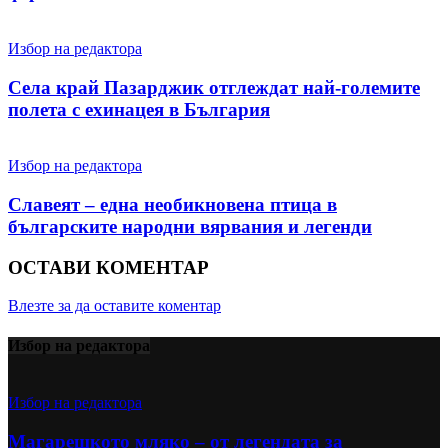
Избор на редактора
Села край Пазарджик отглеждат най-големите
полета с ехинацея в България
Избор на редактора
Славеят – една необикновена птица в
българските народни вярвания и легенди
ОСТАВИ КОМЕНТАР
Влезте за да оставите коментар
Избор на редактора
Избор на редактора
Магарешкото мляко – от легендата за