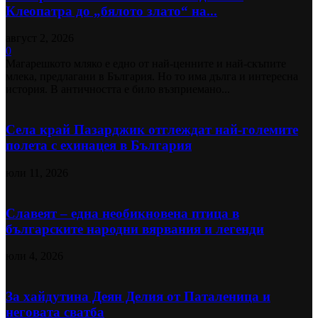
Клеопатра до „бялото злато“ на...
август 2, 2026
0
Магарешкото мляко е едно от най-ценните и най-скъпите
млека, предлагани в България. Но то има дълга и интересна
история. В античността е било възприемано...
Села край Пазарджик отглеждат най-големите
полета с ехинацея в България
юли 11, 2026
Славеят – една необикновена птица в
българските народни вярвания и легенди
юли 4, 2026
За хайдутина Деян Делия от Паталеница и
неговата сватба