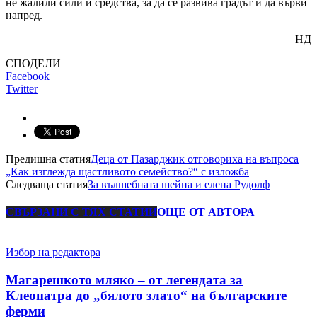
не жалили сили и средства, за да се развива градът и да върви
напред.
НД
СПОДЕЛИ
Facebook
Twitter
Предишна статия
Деца от Пазарджик отговориха на въпроса
„Как изглежда щастливото семейство?“ с изложба
Следваща статия
За вълшебната шейна и елена Рудолф
СВЪРЗАНИ С ТЯХ СТАТИИ
ОЩЕ ОТ АВТОРА
Избор на редактора
Магарешкото мляко – от легендата за
Клеопатра до „бялото злато“ на българските
ферми