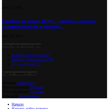
юни 5, 2026
Светини от април 1876г. – знамена, оръжия,
духовни реликви и тяхната...
май 30, 2026
Популярни категории
Избор на редактора
504
Нашата добра новина
198
От редактора
132
Бъдете винаги с нас
0
Фенове
Харесване
0
Последователи
Следвам
0
Последователи
Следвам
0
Абонати
Абонирам се
Начало
Нашата добра новина