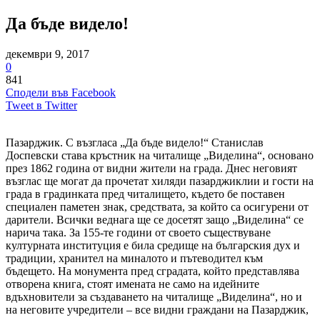
Да бъде видело!
декември 9, 2017
0
841
Сподели във Facebook
Tweet в Twitter
Пазарджик. С възгласа „Да бъде видело!“ Станислав
Доспевски става кръстник на читалище „Виделина“, основано
през 1862 година от видни жители на града. Днес неговият
възглас ще могат да прочетат хиляди пазарджиклии и гости на
града в градинката пред читалището, където бе поставен
специален паметен знак, средствата, за който са осигурени от
дарители. Всички веднага ще се досетят защо „Виделина“ се
нарича така. За 155-те години от своето съществуване
културната институция е била средище на българския дух и
традиции, хранител на миналото и пътеводител към
бъдещето. На монумента пред сградата, който представлява
отворена книга, стоят имената не само на идейните
вдъхновители за създаването на читалище „Виделина“, но и
на неговите учредители – все видни граждани на Пазарджик,