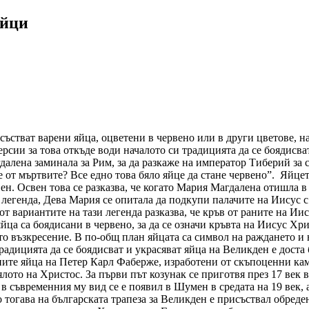
айци
ъстват варени яйца, оцветени в червено или в други цветове, н
рсии за това откъде води началото си традицията да се боядисв
гдалена заминала за Рим, за да разкаже на император Тиберий за 
 от мъртвите? Все едно това бяло яйце да стане червено”. Яйцето
вен. Освен това се разказва, че когато Мария Магдалена отишла в
а легенда, Дева Мария се опитала да подкупи палачите на Иисус с
от вариантите на тази легенда разказва, че кръв от раните на Иис
ца са боядисани в червено, за да се означи кръвта на Иисус Хр
 възкресение. В по-общ план яйцата са символ на раждането и н
 традицията да се боядисват и украсяват яйца на Великден е дост
ивните яйца на Петер Карл Фаберже, изработени от скъпоценни к
ялото на Христос. За първи път козунак се приготвя през 17 век
в съвременния му вид се е появил в Шумен в средата на 19 век, 
 тогава на българската трапеза за Великден е присъствал обреден