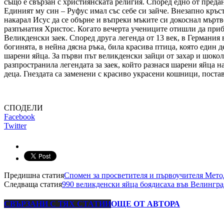
също е свързан с християнската религия. Според едно от предан
Единият му син – Руфус имал със себе си зайче. Внезапно кръст
накарал Исус да се обърне и въпреки мъките си докоснал мъртво
разпънатия Христос. Когато вечерта учениците отишли да прибе
Великденски заек. Според друга легенда от 13 век, в Германия
богинята, в нейна дясна ръка, била красива птица, която един д
шарени яйца. За първи път великденски зайци от захар и шокол
разпространила легендата за заек, който разнася шарени яйца на
деца. Гнездата са заменени с красиво украсени кошници, постав
СПОДЕЛИ
Facebook
Twitter
Предишна статия
Спомен за просветителя и първоучителя Мето
Следваща статия
990 великденски яйца боядисаха във Велинград
СВЪРЗАНИ С ТЯХ СТАТИИ
ОЩЕ ОТ АВТОРА