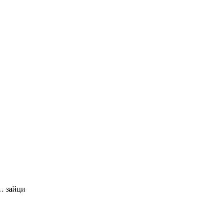
… зайци