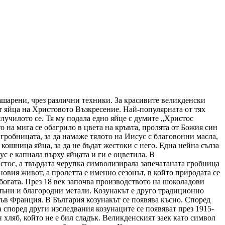
ашарени, чрез различни техники. За красивите великденски
ат яйца на Христовото Възкресение. Най-популярната от тях
случилото се. Тя му подала едно яйце с думите „Христос
 на мига се обагрило в цвета на кръвта, пролята от Божия син
 гробницата, за да намаже тялото на Иисус с благовонни масла,
 кошница яйца, за да не бъдат жестоки с него. Една нейна сълза
ус е капнала върху яйцата и ги е оцветила. В
истос, а твърдата черупка символизирала запечатаната гробница
овия живот, а пролетта е именно сезонът, в който природата се
а богата. През 18 век започва производството на шоколадови
амъни и благородни метали. Козунакът е друго традиционно
 във Франция. В България козунакът се появява късно. Според
а според други изследвания козунаците се появяват през 1915-
 хляб, който не е бил сладък. Великденският заек като символ