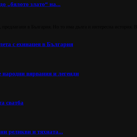
о „бялото злато“ на...
 предлагани в България. Но то има дълга и интересна история. В
ета с ехинацея в България
е народни вярвания и легенди
та сватба
ни реликви и тяхната...