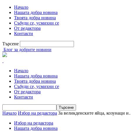
Начало
Нашата добра новина
Твоята добра новина
Събуди се, усмихни се
От редактора
Контакти
Търсене
Блог за добрите новини
Начало
Нашата добра новина
Твоята добра новина
Събуди се, усмихни се
От редактора
Контакти
Начало
Избор на редактора
За великденските яйца, козунаци и
Избор на редактора
Нашата добра новина