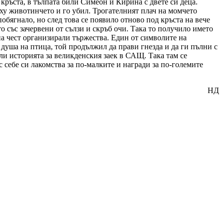
 кръста, в тълпата били Симеон и Кирина с двете си деца.
ърху животинчето и го убил. Трогателният плач на момчето
обягнало, но след това се появило отново под кръста на вече
о със зачервени от сълзи и скръб очи. Така то получило името
на чест организирали тържества. Един от символите на
с душа на птица, той продължил да прави гнезда и да ги пълни с
ли историята за великденския заек в САЩ. Така там се
с себе си лакомства за по-малките и награди за по-големите
НД