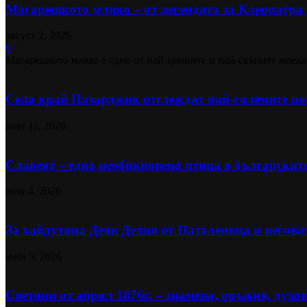
Магарешкото мляко – от легендата за Клеопатра д
август 2, 2026
0
Магарешкото мляко е едно от най-ценните и най-скъпите млека,
Села край Пазарджик отглеждат най-големите пол
юли 11, 2026
Славеят – една необикновена птица в българскит
юли 4, 2026
За хайдутина Деян Делия от Паталеница и негова
юни 5, 2026
Светини от април 1876г. – знамена, оръжия, духов