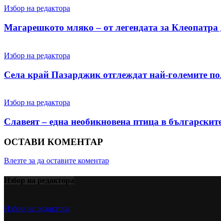
Избор на редактора
Магарешкото мляко – от легендата за Клеопатра 
Избор на редактора
Села край Пазарджик отглеждат най-големите пол
Избор на редактора
Славеят – една необикновена птица в българскит
ОСТАВИ КОМЕНТАР
Влезте за да оставите коментар
Избор на редактора
Избор на редактора