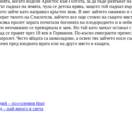
ията, когато водели Христос към Голгота, за да бъде разпънат на
ът паднал на земята, чула се детска врява, защото той паднал в
то зайче като направил кръстен знак. В миг зайчето оживяло и п
рат тялото на Спасителя, зайчето все още стояло на същото мяст
 всяка пролет хората почитали богинята на плодородието и в ней
ен неочаквано се превърнала в заек. Но тъй като заекът останал 
ад се правят през 18 век в Германия. По-късно емигранти пренес
пролет. Често яйцата са шоколадови, а освен тях зайчето носи съ
ени пред входната врата или на друго място в къщата.
дий – по-големия брат
 – най-много в света