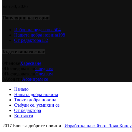
май 30, 2026
Популярни категории
Избор на редактора
504
Нашата добра новина
198
От редактора
132
Бъдете винаги с нас
0
Фенове
Харесване
0
Последователи
Следвам
0
Последователи
Следвам
0
Абонати
Абонирам се
Начало
Нашата добра новина
Твоята добра новина
Събуди се, усмихни се
От редактора
Контакти
2017 Блог за добрите новини |
Изработка на сайт от Лоял Консу