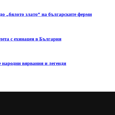
до „бялото злато“ на българските ферми
ета с ехинацея в България
е народни вярвания и легенди