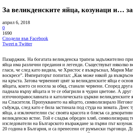
За великденските яйца, козунаци и… з
април 6, 2018
0
1690
Сподели във Facebook
Tweet в Twitter
Пазарджик. На богатата великденска трапеза задължително прис
яйца има различни предания и легенди. Съществуват няколко ве
гласи, че след като видяла, че Христос е възкръснал, Мария Ма
воскресе”. Императорът попитал: „Как може някой да възкръсне
на кръста. Затова червеният цвят за великденските яйца е осно
яйцата, които си носела за обяд, станали червени. Според друг
паднала върху яйцата и те се обагрили в чудни цветове. А друг 
източноправославната и католическата църкви великденските яй
на Спасителя. Пропукването на яйцето, символизирало Неговото
събужда, след като е била застинала под студа на зимата. Днес
яйца, а изключителни със своята красота и блясък са декорат
великденско ястие. Той е сладък обреден хляб, символизиращ т
изследователи на Българското възраждане за първи път козунак 
20 година в България, и са пренесени от румънски търговци. До