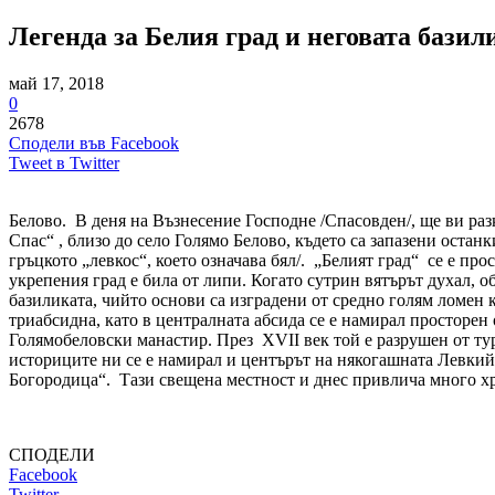
Легенда за Белия град и неговата бази
май 17, 2018
0
2678
Сподели във Facebook
Tweet в Twitter
Белово. В деня на Възнесение Господне /Спасовден/, ще ви раз
Спас“ , близо до село Голямо Белово, където са запазени остан
гръцкото „левкос“, което означава бял/. „Белият град“ се е про
укрепения град е била от липи. Когато сутрин вятърът духал, об
базиликата, чийто основи са изградени от средно голям ломен к
триабсидна, като в централната абсида се е намирал просторен
Голямобеловски манастир. През XVII век той е разрушен от тур
историците ни се е намирал и центърът на някогашната Левкийск
Богородица“. Тази свещена местност и днес привлича много хр
СПОДЕЛИ
Facebook
Twitter