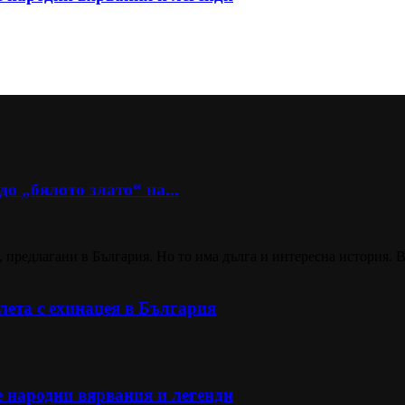
о „бялото злато“ на...
 предлагани в България. Но то има дълга и интересна история. В
ета с ехинацея в България
е народни вярвания и легенди