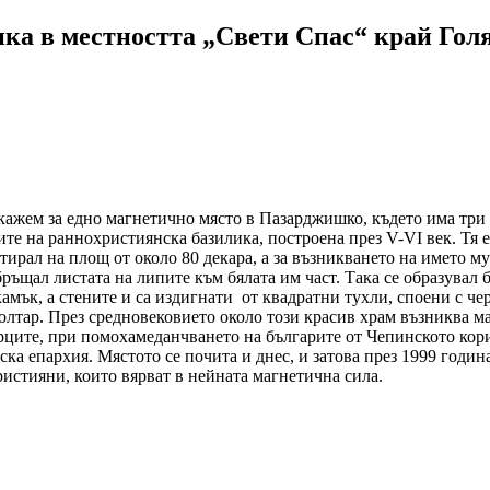
лика в местността „Свети Спас“ край Гол
кажем за едно магнетично място в Пазарджишко, където има три 
ките на раннохристиянска базилика, построена през V-VІ век. Тя 
стирал на площ от около 80 декара, а за възникването на името м
ръщал листата на липите към бялата им част. Така се образувал б
амък, а стените и са издигнати от квадратни тухли, споени с че
 олтар. През средновековието около този красив храм възниква м
ците, при помохамеданчването на българите от Чепинското корит
а епархия. Мястото се почита и днес, и затова през 1999 година
истияни, които вярват в нейната магнетична сила.