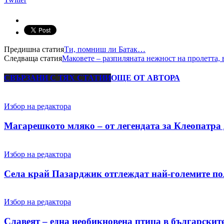
Предишна статия
Ти, помниш ли Батак…
Следваща статия
Маковете – разпиляната нежност на пролетта, 
СВЪРЗАНИ С ТЯХ СТАТИИ
ОЩЕ ОТ АВТОРА
Избор на редактора
Магарешкото мляко – от легендата за Клеопатра 
Избор на редактора
Села край Пазарджик отглеждат най-големите пол
Избор на редактора
Славеят – една необикновена птица в българскит