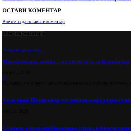
ОСТАВИ КОМЕНТАР
Влезте за да оставите коментар
Избор на редактора
Избор на редактора
Магарешкото мляко – от легендата за Клеопатра д
август 2, 2026
0
Магарешкото мляко е едно от най-ценните и най-скъпите млека,
Села край Пазарджик отглеждат най-големите пол
юли 11, 2026
Славеят – една необикновена птица в българскит