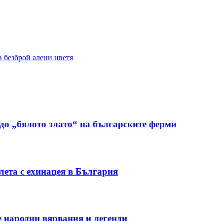
в безброй алени цветя
до „бялото злато“ на българските ферми
ета с ехинацея в България
е народни вярвания и легенди