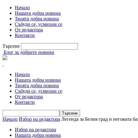
Начало
Нашата добра новина
Твоята добра новина
Събуди се, усмихни се
От редактора
Контакти
Търсене
Блог за добрите новини
Начало
Нашата добра новина
Твоята добра новина
Събуди се, усмихни се
От редактора
Контакти
Начало
Избор на редактора
Легенда за Белия град и неговата ба
Избор на редактора
Нашата добра новина