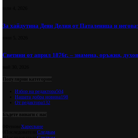
юли 4, 2026
За хайдутина Деян Делия от Паталеница и негова
юни 5, 2026
Светини от април 1876г. – знамена, оръжия, духов
май 30, 2026
Популярни категории
Избор на редактора
504
Нашата добра новина
198
От редактора
132
Бъдете винаги с нас
0
Фенове
Харесване
0
Последователи
Следвам
0
Последователи
Следвам