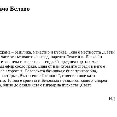
ямо Белово
храма – базилика, манастир и църква. Това е местността „Свети
е част от късноантичен град, наречен Левке или Левка /от
у е запазена интересна легенда. Според нея гората около
ял ефир около града. Една от най-хубавите сгради в него е
рвен хоросан. Беловската базилика е била трикорабна,
анастирът „Възнесение Господне“, известен още като
о. Тогава е срината и Беловската базилика, където според
, близо до базиликата е изградена църквата „Света
НД