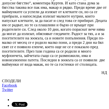
допусне бягство“, коментира Куртев. И като стана дума за
бягства такива все пак има, макар и рядко. Преди време две от
маймунките са успели да излязат от клетките си, но са се
прибрали, а напоследък излизат малките нутрии, които
напускат клетките, за да пасат и след това се прибират. Децата
им се радват, но те са плашливи и бързо се връщат при
родителите си. След около 10 дни, когато пораснат вече няма
да могат да излизат, обясняват гледачите. Радост за тях, а и за
посетителите на зоокъта, са и новите попълнения. Преди по-
малко от месец се е родило малко пони, а преди 2 дни на бял
свят се е появило еленче, което още не се е показало пред
посетителите. През тази година са се родили и много
муфлончета, зайчетата също са се размножили, има и
новоизлюпени патета. Последни в зоокъта са се появили две
маймунки от вида макак, но те са гостенки от столицата.
НД
СПОДЕЛИ
Facebook
Twitter