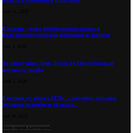
юли 11, 2026
Славеят – една необикновена птица в
българските народни вярвания и легенди
юли 4, 2026
За хайдутина Деян Делия от Паталеница и
неговата сватба
юни 5, 2026
Светини от април 1876г. – знамена, оръжия,
духовни реликви и тяхната...
май 30, 2026
Популярни категории