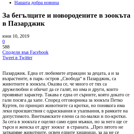
Нашата добра новина
За бегълците и новородените в зоокъта
в Пазарджик
юни 10, 2019
0
588
Сподели във Facebook
Tweet в Twitter
Пазарджик. Една от любимите атракции за децата, а и за
възрастните, в парк- остров „Свобода“ в Пазарджик, са
животните в зоокъта. Оказва се, че много от тях са
дружелюбни и обичат да се галят, но има и други, които
проявяват характер. Такава е една от сърните, която докато се
гали посяга да хапе. Според отговорника за зоокъта Петко
Куртев, по принцип животните са кротки, но понякога има
леки произшествия с одрасквания и ухапвания, в рамките на
допустимото. Виетнамските елени са по-малки и по-кротки.
За сега в зоокъта е оцелял само един мъжки, но за него ще се
търси и женска от друг зоокът в страната. „През лятото не
затваряме животните, освен едрите хищници, за да не се