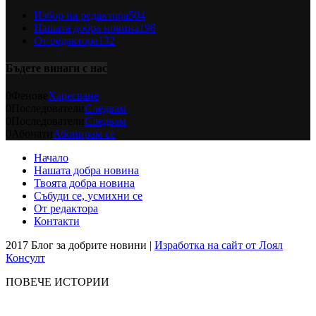
Избор на редактора
504
Нашата добра новина
198
От редактора
132
Бъдете винаги с нас
0
Фенове
Харесване
0
Последователи
Следвам
0
Последователи
Следвам
0
Абонати
Абонирам се
Начало
Нашата добра новина
Твоята добра новина
Събуди се, усмихни се
От редактора
Контакти
2017 Блог за добрите новини |
Изработка на сайт от Лоял
Консулт
ПОВЕЧЕ ИСТОРИИ