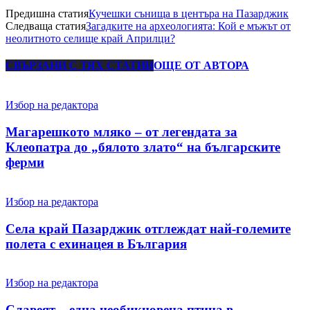
Предишна статия
Кучешки сънища в центъра на Пазарджик
Следваща статия
Загадките на археологията: Кой е мъжът от
неолитното селище край Априлци?
СВЪРЗАНИ С ТЯХ СТАТИИ
ОЩЕ ОТ АВТОРА
Избор на редактора
Магарешкото мляко – от легендата за
Клеопатра до „бялото злато“ на българските
ферми
Избор на редактора
Села край Пазарджик отглеждат най-големите
полета с ехинацея в България
Избор на редактора
Славеят – една необикновена птица в