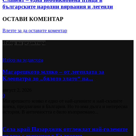
българските народни вярвания и легенди
ОСТАВИ КОМЕНТАР
Влезте за да оставите коментар
Избор на редактора
Избор на редактора
Магарешкото мляко – от легендата за
Клеопатра до „бялото злато“ на...
август 2, 2026
0
Магарешкото мляко е едно от най-ценните и най-скъпите
млека, предлагани в България. Но то има дълга и интересна
история. В античността е било възприемано...
Села край Пазарджик отглеждат най-големите
полета с ехинацея в България