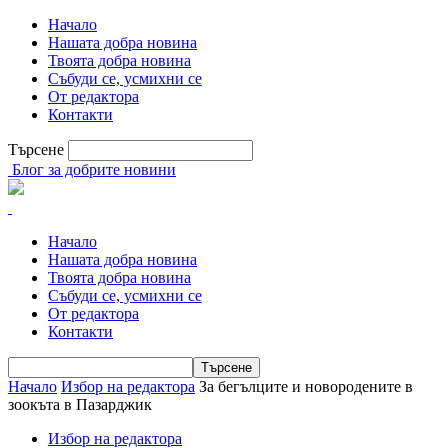
Начало
Нашата добра новина
Твоята добра новина
Събуди се, усмихни се
От редактора
Контакти
Търсене
Блог за добрите новини
Начало
Нашата добра новина
Твоята добра новина
Събуди се, усмихни се
От редактора
Контакти
Начало
Избор на редактора
За бегълците и новородените в
зоокъта в Пазарджик
Избор на редактора