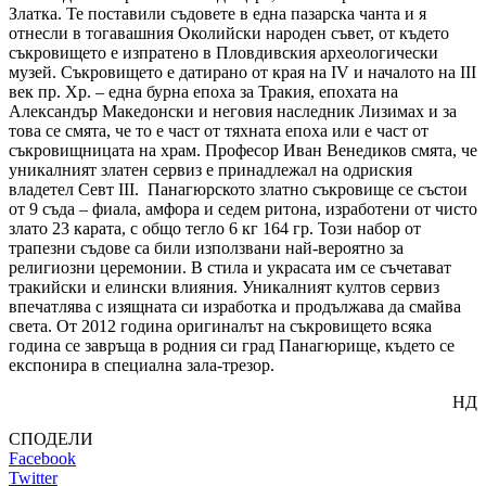
Златка. Те поставили съдовете в една пазарска чанта и я
отнесли в тогавашния Околийски народен съвет, от където
съкровището е изпратено в Пловдивския археологически
музей. Съкровището е датирано от края на ІV и началото на ІІІ
век пр. Хр. – една бурна епоха за Тракия, епохата на
Александър Македонски и неговия наследник Лизимах и за
това се смята, че то е част от тяхната епоха или е част от
съкровищницата на храм. Професор Иван Венедиков смята, че
уникалният златен сервиз е принадлежал на одриския
владетел Севт III. Панагюрското златно съкровище се състои
от 9 съда – фиала, амфора и седем ритона, изработени от чисто
злато 23 карата, с общо тегло 6 кг 164 гр. Този набор от
трапезни съдове са били използвани най-вероятно за
религиозни церемонии. В стила и украсата им се съчетават
тракийски и елински влияния. Уникалният култов сервиз
впечатлява с изящната си изработка и продължава да смайва
света. От 2012 година оригиналът на съкровището всяка
година се завръща в родния си град Панагюрище, където се
експонира в специална зала-трезор.
НД
СПОДЕЛИ
Facebook
Twitter