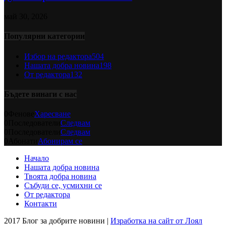
май 30, 2026
Популярни категории
Избор на редактора
504
Нашата добра новина
198
От редактора
132
Бъдете винаги с нас
0
Фенове
Харесване
0
Последователи
Следвам
0
Последователи
Следвам
0
Абонати
Абонирам се
Начало
Нашата добра новина
Твоята добра новина
Събуди се, усмихни се
От редактора
Контакти
2017 Блог за добрите новини |
Изработка на сайт от Лоял