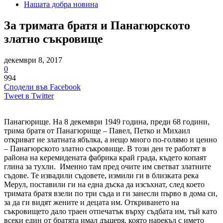
Нашата добра новина
За тримата братя и Панагюрското
златно съкровище
декември 8, 2017
0
994
Сподели във Facebook
Tweet в Twitter
Панагюрище. На 8 декември 1949 година, преди 68 години,
трима братя от Панагюрище – Павел, Петко и Михаил
откриват не златната ябълка, а нещо много по-голямо и ценно
– Панагюрското златно съкровище. В този ден те работят в
района на керемидената фабрика край града, където копаят
глина за тухли. Именно там пред очите им светват златните
съдове. Те извадили съдовете, измили ги в близката река
Мерул, поставили ги на една дъска да изсъхнат, след което
тримата братя взели по три съда и ги занесли първо в дома си,
за да ги видят жените и децата им. Откриването на
съкровището дало траен отпечатък върху съдбата им, тъй като
всеки един от братята имал дъщеря, която нарекъл с името