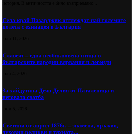
история. В античността е било възприемано...
Села край Пазарджик отглеждат най-големите
полета с ехинацея в България
юли 11, 2026
Славеят – една необикновена птица в
българските народни вярвания и легенди
юли 4, 2026
За хайдутина Деян Делия от Паталеница и
неговата сватба
юни 5, 2026
Светини от април 1876г. – знамена, оръжия,
духовни реликви и тяхната...