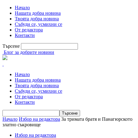
Начало
Нашата добра новина
Твоята добра новина
Събуди се, усмихни се
От редактора
Контакти
Търсене
Блог за добрите новини
Начало
Нашата добра новина
Твоята добра новина
Събуди се, усмихни се
От редактора
Контакти
Начало
Избор на редактора
За тримата братя и Панагюрското
златно съкровище
Избор на редактора