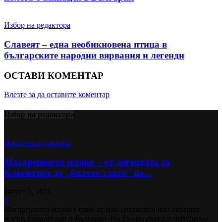
Избор на редактора
Славеят – една необикновена птица в
българските народни вярвания и легенди
ОСТАВИ КОМЕНТАР
Влезте за да оставите коментар
Избор на редактора
Избор на редактора
Магарешкото мляко – от легендата за
Клеопатра до „бялото злато“ на...
август 2, 2026
0
Магарешкото мляко е едно от най-ценните и най-скъпите
млека, предлагани в България. Но то има дълга и интересна