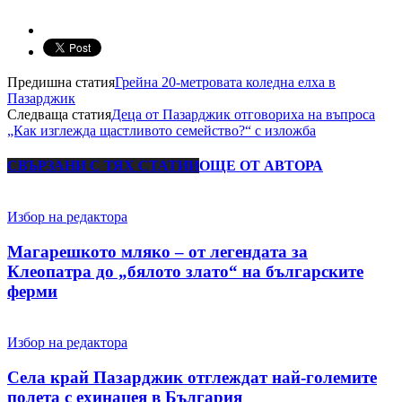
Предишна статия
Грейна 20-метровата коледна елха в
Пазарджик
Следваща статия
Деца от Пазарджик отговориха на въпроса
„Как изглежда щастливото семейство?“ с изложба
СВЪРЗАНИ С ТЯХ СТАТИИ
ОЩЕ ОТ АВТОРА
Избор на редактора
Магарешкото мляко – от легендата за
Клеопатра до „бялото злато“ на българските
ферми
Избор на редактора
Села край Пазарджик отглеждат най-големите
полета с ехинацея в България