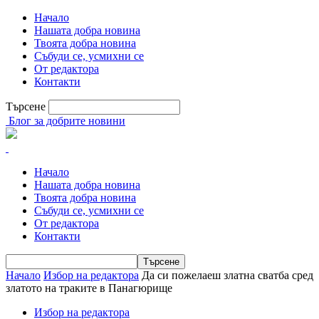
Начало
Нашата добра новина
Твоята добра новина
Събуди се, усмихни се
От редактора
Контакти
Търсене
Блог за добрите новини
Начало
Нашата добра новина
Твоята добра новина
Събуди се, усмихни се
От редактора
Контакти
Начало
Избор на редактора
Да си пожелаеш златна сватба сред
златото на траките в Панагюрище
Избор на редактора