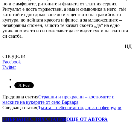
но и с амфорите, ритоните и фиалата от златния сервиз.
Ритуалът е доста тържествен, а има и символика в него, тъй
като той е едно докосване до изяществото на тракийската
култура, до нейната красота и финес, а за младоженците –
незабравим спомен, защото те казват своето „да“ на едно
уникално място и си пожелават да се видят тук и на златната
си сватба.
НД
СПОДЕЛИ
Facebook
Twitter
Предишна статия
Страшни и прекрасни – костюмите и
маските на кукерите от село Варвара
Следваща статия
Дъгата – небесният подарък на февруари
СВЪРЗАНИ С ТЯХ СТАТИИ
ОЩЕ ОТ АВТОРА