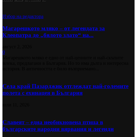
Избор на редактора
Магарешкото мляко – от легендата за
Клеопатра до „бялото злато“ на...
август 2, 2026
0
Магарешкото мляко е едно от най-ценните и най-скъпите
млека, предлагани в България. Но то има дълга и интересна
история. В античността е било възприемано...
Села край Пазарджик отглеждат най-големите
полета с ехинацея в България
юли 11, 2026
Славеят – една необикновена птица в
българските народни вярвания и легенди