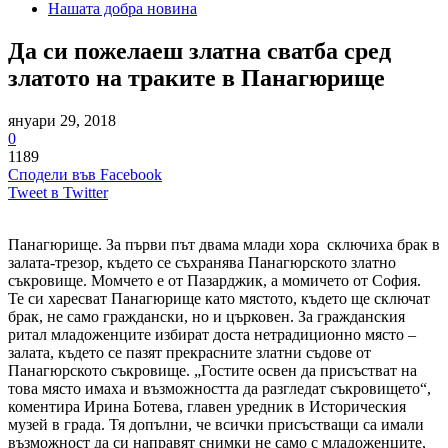
Нашата добра новина
Да си пожелаеш златна сватба сред
златото на траките в Панагюрище
януари 29, 2018
0
1189
Сподели във Facebook
Tweet в Twitter
Панагюрище. За първи път двама млади хора сключиха брак в
залата-трезор, където се съхранява Панагюрското златно
съкровище. Момчето е от Пазарджик, а момичето от София.
Те си харесват Панагюрище като мястото, където ще сключат
брак, не само граждански, но и църковен. За гражданския
ритал младоженците избират доста нетрадиционно място –
залата, където се пазят прекрасните златни съдове от
Панагюрското съкровище. „Гостите освен да присъстват на
това място имаха и възможността да разгледат съкровището“,
коментира Ирина Ботева, главен уредник в Историческия
музей в града. Тя допълни, че всички присъстващи са имали
възможност да си направят снимки не само с младоженците,