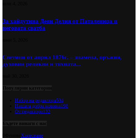
юли 4, 2026
За хайдутина Деян Делия от Паталеница и
неговата сватба
юни 5, 2026
Светини от април 1876г. – знамена, оръжия,
духовни реликви и тяхната...
май 30, 2026
Популярни категории
Избор на редактора
504
Нашата добра новина
198
От редактора
132
Бъдете винаги с нас
0
Фенове
Харесване