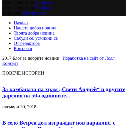
0
Последователи
Следвам
0
Последователи
Следвам
0
Абонати
Абонирам се
Начало
Нашата добра новина
Твоята добра новина
Събуди се, усмихни се
От редактора
Контакти
2017 Блог за добрите новини |
Изработка на сайт от Лоял
Консулт
ПОВЕЧЕ ИСТОРИИ
За камбаната на храм „Свети Андрей“ и другите
дарения на 50-годишните...
ноември 30, 2018
В село Ветрен дол изграждат нов параклис, с