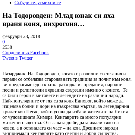
Събуди се, усмихни се
На Тодоровден: Млад юнак си яха
враня коня, вихрогоня…
февруари 23, 2018
0
2538
Сподели във Facebook
Tweet в Twitter
Пазарджик. На Тодоровден, когато с различни състезания и
паради се отбелязва стародавната традиция за почит към коня,
ви предлагаме една кратка разходка из предания, народни
песни и религиозни вярвания свързани именно с конете. Те
са били герои в митовете и легендите на различни народи.
Най-популярните от тях са за коня Еднорог, който може да
изцелява болни и дори на възкресява мъртви, за легендарния
крилат кон Пегас, който успял да избави жителите на Ликия
от чудовищната Химера. Кентаврите са много популярни
митични същества. От главата до бедрата имали тяло на
човек, а в останалата си част – на кон. Древните народи
възприемали кентаврите като светли и добри същества.