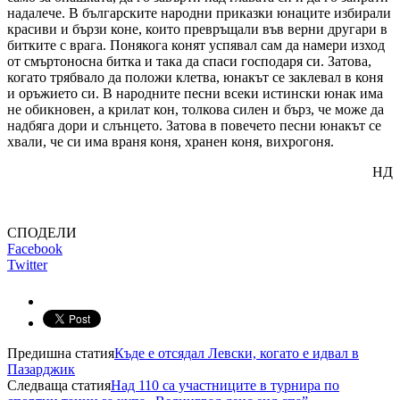
надалече. В българските народни приказки юнаците избирали
красиви и бързи коне, които превръщали във верни другари в
битките с врага. Понякога конят успявал сам да намери изход
от смъртоносна битка и така да спаси господаря си. Затова,
когато трябвало да положи клетва, юнакът се заклевал в коня
и оръжието си. В народните песни всеки истински юнак има
не обикновен, а крилат кон, толкова силен и бърз, че може да
надбяга дори и слънцето. Затова в повечето песни юнакът се
хвали, че си има враня коня, хранен коня, вихрогоня.
НД
СПОДЕЛИ
Facebook
Twitter
Предишна статия
Къде е отсядал Левски, когато е идвал в
Пазарджик
Следваща статия
Над 110 са участниците в турнира по