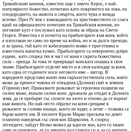
Тракийският конник, известен още с името Херос, е най-
популярното божество, почитано като покровител на лова, на
плодородието, на живота и смъртта, което чува и вижда
всичко. През ІV век с въвеждането на християнството се слага
край на официалното почитане на Тракийския конник, но
неговият култ е послужил като основа за образа на Свети
Георги. Известна е и почитта на прабългарите към коня, който
е използван не само по време на война, но и за дълги преходи,
и за храна, тъй като от кобилешкото мляко е приготвяна и
известната напитка кумис. Прабългарите са невероятно добри
ездачи, като според тях в част от коня е скрита божествена
сила – оренда. За това те превръщат конската опашка в свое
знаме. Прабългарите отделят място и в своя календар за коня,
като една от годините носи неговото име – шегор. В
народните представи конят има свръхестествената сила, която
може да пренесе човека от отвъдния (Долния) свят в земния
(Горния) свят. Приказките разказват за героични подвизи на
силни мъже, яхнали силни коне, дръзнали да отидат в Долната
земя, да се преборят със силите на злото и отново да се върнат
към живота. Но най-често образът на коня срещаме в
разказите за големи юнаци, които не яздят, а летят – толкова са
бързи конете им. В песните Крали Марко прескача по девет
планини наведнъж със своя кон Шарколия. А според
легендите, хайдут Велко можел да вдигне кон, като го хване
само за опашката, да го завърти над главата си и да го запрати