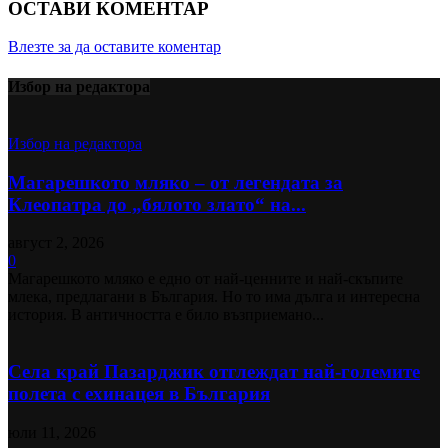
ОСТАВИ КОМЕНТАР
Влезте за да оставите коментар
Избор на редактора
Избор на редактора
Магарешкото мляко – от легендата за
Клеопатра до „бялото злато“ на...
август 2, 2026
0
Магарешкото мляко е едно от най-ценните и най-скъпите
млека, предлагани в България. Но то има дълга и интересна
история. В античността е било възприемано...
Села край Пазарджик отглеждат най-големите
полета с ехинацея в България
юли 11, 2026