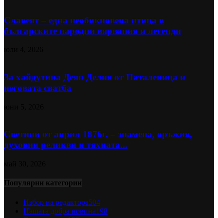
Славеят – една необикновена птица в
българските народни вярвания и легенди
юли 4, 2026
За хайдутина Деян Делия от Паталеница и
неговата сватба
юни 5, 2026
Светини от април 1876г. – знамена, оръжия,
духовни реликви и тяхната...
май 30, 2026
Популярни категории
Избор на редактора
504
Нашата добра новина
198