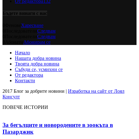
От редактора
132
Бъдете винаги с нас
0
Фенове
Харесване
0
Последователи
Следвам
0
Последователи
Следвам
0
Абонати
Абонирам се
Начало
Нашата добра новина
Твоята добра новина
Събуди се, усмихни се
От редактора
Контакти
2017 Блог за добрите новини |
Изработка на сайт от Лоял
Консулт
ПОВЕЧЕ ИСТОРИИ
За бегълците и новородените в зоокъта в
Пазарджик