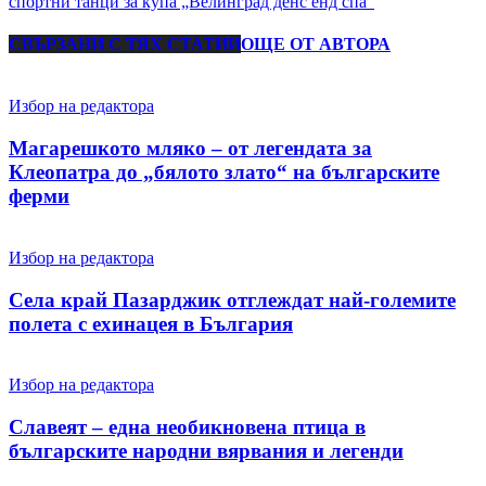
спортни танци за купа „Велинград денс енд спа”
СВЪРЗАНИ С ТЯХ СТАТИИ
ОЩЕ ОТ АВТОРА
Избор на редактора
Магарешкото мляко – от легендата за
Клеопатра до „бялото злато“ на българските
ферми
Избор на редактора
Села край Пазарджик отглеждат най-големите
полета с ехинацея в България
Избор на редактора
Славеят – една необикновена птица в
българските народни вярвания и легенди