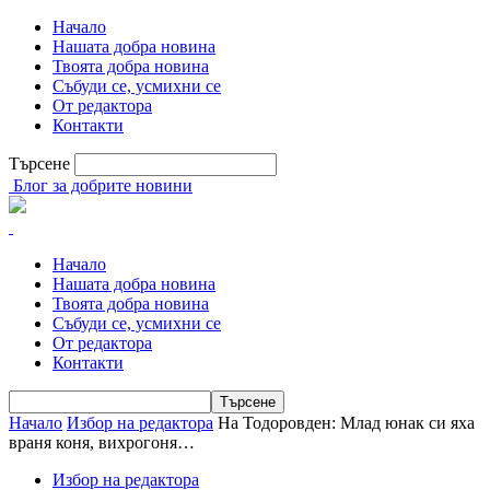
Начало
Нашата добра новина
Твоята добра новина
Събуди се, усмихни се
От редактора
Контакти
Търсене
Блог за добрите новини
Начало
Нашата добра новина
Твоята добра новина
Събуди се, усмихни се
От редактора
Контакти
Начало
Избор на редактора
На Тодоровден: Млад юнак си яха
враня коня, вихрогоня…
Избор на редактора