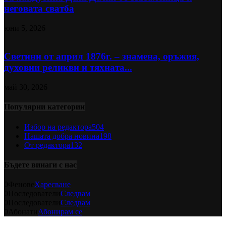
неговата сватба
юни 5, 2026
Светини от април 1876г. – знамена, оръжия,
духовни реликви и тяхната...
май 30, 2026
Популярни категории
Избор на редактора
504
Нашата добра новина
198
От редактора
132
Бъдете винаги с нас
0
Фенове
Харесване
0
Последователи
Следвам
0
Последователи
Следвам
0
Абонати
Абонирам се