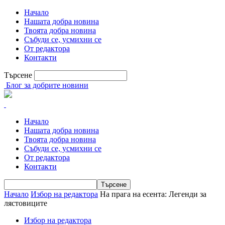
Начало
Нашата добра новина
Твоята добра новина
Събуди се, усмихни се
От редактора
Контакти
Търсене
Блог за добрите новини
Начало
Нашата добра новина
Твоята добра новина
Събуди се, усмихни се
От редактора
Контакти
Начало
Избор на редактора
На прага на есента: Легенди за
лястовиците
Избор на редактора