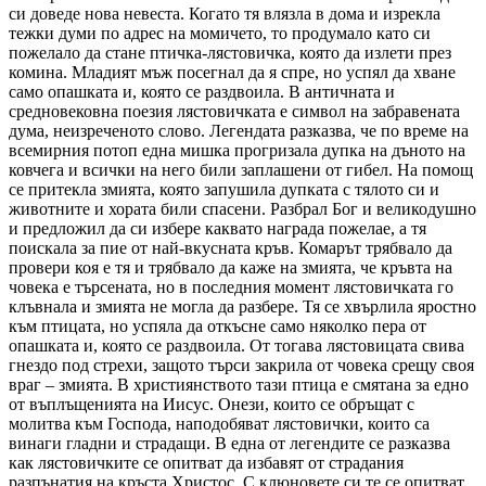
си доведе нова невеста. Когато тя влязла в дома и изрекла
тежки думи по адрес на момичето, то продумало като си
пожелало да стане птичка-лястовичка, която да излети през
комина. Младият мъж посегнал да я спре, но успял да хване
само опашката и, която се раздвоила. В античната и
средновековна поезия лястовичката е символ на забравената
дума, неизреченото слово. Легендата разказва, че по време на
всемирния потоп една мишка прогризала дупка на дъното на
ковчега и всички на него били заплашени от гибел. На помощ
се притекла змията, която запушила дупката с тялото си и
животните и хората били спасени. Разбрал Бог и великодушно
и предложил да си избере каквато награда пожелае, а тя
поискала за пие от най-вкусната кръв. Комарът трябвало да
провери коя е тя и трябвало да каже на змията, че кръвта на
човека е търсената, но в последния момент лястовичката го
клъвнала и змията не могла да разбере. Тя се хвърлила яростно
към птицата, но успяла да откъсне само няколко пера от
опашката и, която се раздвоила. От тогава лястовицата свива
гнездо под стрехи, защото търси закрила от човека срещу своя
враг – змията. В християнството тази птица е смятана за едно
от въплъщенията на Иисус. Онези, които се обръщат с
молитва към Господа, наподобяват лястовички, които са
винаги гладни и страдащи. В една от легендите се разказва
как лястовичките се опитват да избавят от страдания
разпънатия на кръста Христос. С клюновете си те се опитват