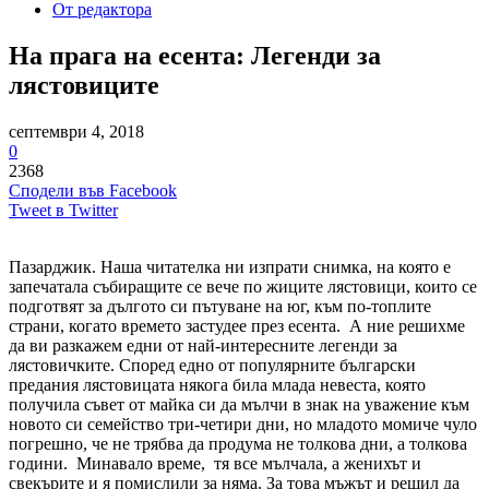
От редактора
На прага на есента: Легенди за
лястовиците
септември 4, 2018
0
2368
Сподели във Facebook
Tweet в Twitter
Пазарджик. Наша читателка ни изпрати снимка, на която е
запечатала събиращите се вече по жиците лястовици, които се
подготвят за дългото си пътуване на юг, към по-топлите
страни, когато времето застудее през есента. А ние решихме
да ви разкажем едни от най-интересните легенди за
лястовичките. Според едно от популярните български
предания лястовицата някога била млада невеста, която
получила съвет от майка си да мълчи в знак на уважение към
новото си семейство три-четири дни, но младото момиче чуло
погрешно, че не трябва да продума не толкова дни, а толкова
години. Минавало време, тя все мълчала, а женихът и
свекърите и я помислили за няма. За това мъжът и решил да