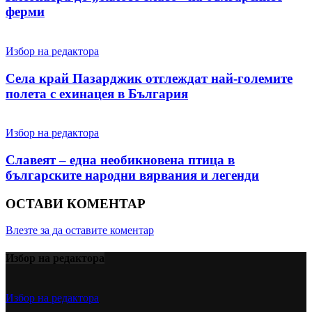
ферми
Избор на редактора
Села край Пазарджик отглеждат най-големите
полета с ехинацея в България
Избор на редактора
Славеят – една необикновена птица в
българските народни вярвания и легенди
ОСТАВИ КОМЕНТАР
Влезте за да оставите коментар
Избор на редактора
Избор на редактора