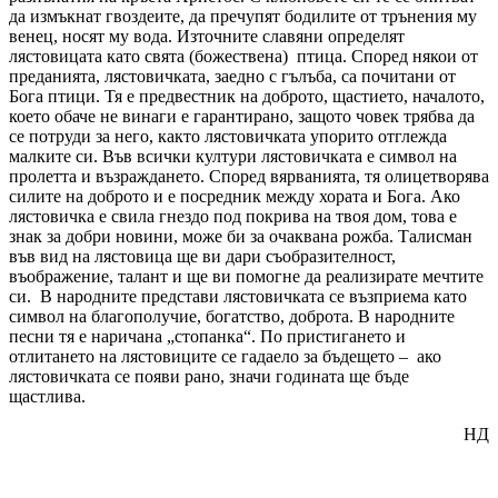
да измъкнат гвоздеите, да пречупят бодилите от трънения му
венец, носят му вода. Източните славяни определят
лястовицата като свята (божествена) птица. Според някои от
преданията, лястовичката, заедно с гълъба, са почитани от
Бога птици. Тя е предвестник на доброто, щастието, началото,
което обаче не винаги е гарантирано, защото човек трябва да
се потруди за него, както лястовичката упорито отглежда
малките си. Във всички култури лястовичката е символ на
пролетта и възраждането. Според вярванията, тя олицетворява
силите на доброто и е посредник между хората и Бога. Ако
лястовичка е свила гнездо под покрива на твоя дом, това е
знак за добри новини, може би за очаквана рожба. Талисман
във вид на лястовица ще ви дари съобразителност,
въображение, талант и ще ви помогне да реализирате мечтите
си. В народните представи лястовичката се възприема като
символ на благополучие, богатство, доброта. В народните
песни тя е наричана „стопанка“. По пристигането и
отлитането на лястовиците се гадаело за бъдещето – ако
лястовичката се появи рано, значи годината ще бъде
щастлива.
НД