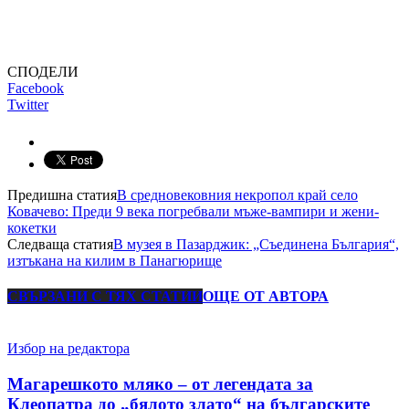
СПОДЕЛИ
Facebook
Twitter
Предишна статия
В средновековния некропол край село
Ковачево: Преди 9 века погребвали мъже-вампири и жени-
кокетки
Следваща статия
В музея в Пазарджик: „Съединена България“,
изтъкана на килим в Панагюрище
СВЪРЗАНИ С ТЯХ СТАТИИ
ОЩЕ ОТ АВТОРА
Избор на редактора
Магарешкото мляко – от легендата за
Клеопатра до „бялото злато“ на българските