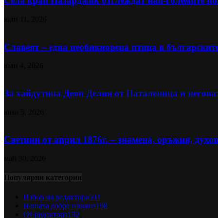
Села край Пазарджик отглеждат най-големите пол
юли 11, 2026
Славеят – една необикновена птица в българскит
юли 4, 2026
За хайдутина Деян Делия от Паталеница и негова
юни 5, 2026
Светини от април 1876г. – знамена, оръжия, духов
май 30, 2026
Популярни категории
Избор на редактора
504
Нашата добра новина
198
От редактора
132