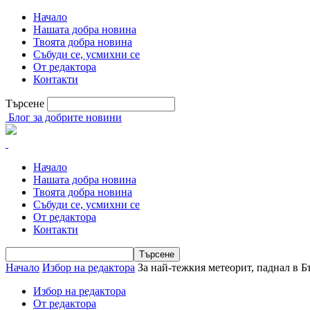
Начало
Нашата добра новина
Твоята добра новина
Събуди се, усмихни се
От редактора
Контакти
Търсене
Блог за добрите новини
Начало
Нашата добра новина
Твоята добра новина
Събуди се, усмихни се
От редактора
Контакти
Начало
Избор на редактора
За най-тежкия метеорит, паднал в Бъ
Избор на редактора
От редактора