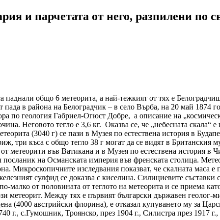
рия и парчетата от него, разпилени по с
са паднали общо 6 метеорита, а най-тежкият от тях е Белоградчи
 пада в района на Белоградчик – в село Върба, на 20 май 1874 г
ора по геология Габриел-Огюст Добре, а описание на „космическ
чина. Неговото тегло е 3,6 кг. Оказва се, че „небесната скала“ е
теорита (3040 г) се пази в Музея по естествена история в Будапе
ж, три къса с общо тегло 38 г могат да се видят в Британския муз
 от метеорити във Ватикана и в Музея по естествена история в 
л посланик на Османската империя във френската столица. Метеор
рна. Микроскопичните изследвания показват, че скалната маса е 
 железният сулфид се доказва с киселина. Силициевите съставки 
по-малко от половината от теглото на метеорита и се приема кат
ози метеорит. Между тях е първият български държавен геолог-ми
цена (4000 австрийски флорина), е отказал купуването му за Цар
40 г., с.Гумошник, Троянско, през 1904 г., Силистра през 1917 г