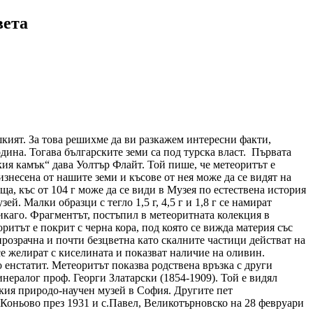
вета
шкият. За това решихме да ви разкажем интересни факти,
одина. Тогава българските земи са под турска власт. Първата
ия камък“ дава Уолтър Флайт. Той пише, че метеоритът е
 изнесена от нашите земи и късове от нея може да се видят на
ща, къс от 104 г може да се види в Музея по естествена история
ей. Малки образци с тегло 1,5 г, 4,5 г и 1,8 г се намират
Чикаго. Фрагментът, постъпил в метеоритната колекция в
итът е покрит с черна кора, под която се вижда материя със
прозрачна и почти безцветна като скалните частици действат на
се желират с киселината и показват наличие на оливин.
о енстатит. Метеоритът показва родствена връзка с други
нералог проф. Георги Златарски (1854-1909). Той е видял
ския природо-научен музей в София. Другите пет
., Коньово през 1931 и с.Павел, Великотърновско на 28 февруари