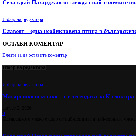
Села край Пазарджик отглеждат най-големите пол
Избор на редактора
Славеят – една необикновена птица в българскит
ОСТАВИ КОМЕНТАР
Влезте за да оставите коментар
Избор на редактора
Избор на редактора
Магарешкото мляко – от легендата за Клеопатра д
август 2, 2026
0
Магарешкото мляко е едно от най-ценните и най-скъпите млека,