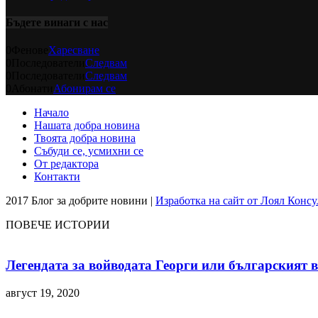
Бъдете винаги с нас
0
Фенове
Харесване
0
Последователи
Следвам
0
Последователи
Следвам
0
Абонати
Абонирам се
Начало
Нашата добра новина
Твоята добра новина
Събуди се, усмихни се
От редактора
Контакти
2017 Блог за добрите новини |
Изработка на сайт от Лоял Консу
ПОВЕЧЕ ИСТОРИИ
Легендата за войводата Георги или българският 
август 19, 2020