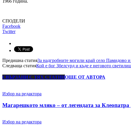
1966 година.
СПОДЕЛИ
Facebook
Twitter
Предишна статия
За надгробните могили край село Памидово и 
Следваща статия
Кой е бог Збелсурд и къде е неговото светил
СВЪРЗАНИ С ТЯХ СТАТИИ
ОЩЕ ОТ АВТОРА
Избор на редактора
Магарешкото мляко – от легендата за Клеопатра 
Избор на редактора