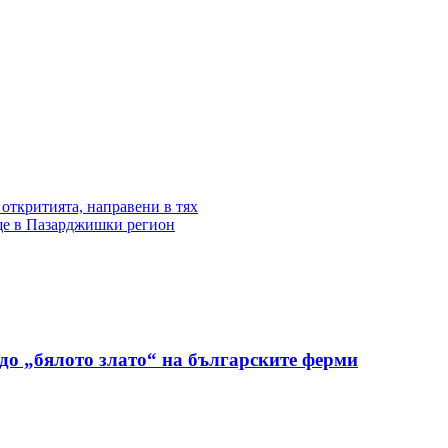
откритията, направени в тях
ище в Пазарджишки регион
до „бялото злато“ на българските ферми