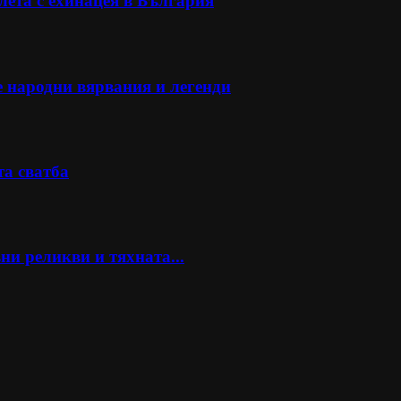
ета с ехинацея в България
е народни вярвания и легенди
та сватба
ни реликви и тяхната...