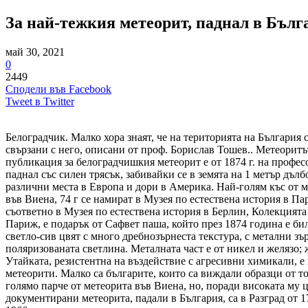
За най-тежкия метеорит, паднал в Бълга
май 30, 2021
0
2449
Сподели във Facebook
Tweet в Twitter
Белоградчик. Малко хора знаят, че на територията на България 
свързани с него, описани от проф. Борислав Тошев.. Метеоритът
публикация за белоградчишкия метеорит е от 1874 г. на профес
паднал със силен трясък, забивайки се в земята на 1 метър дълбо
различни места в Европа и дори в Америка. Най-голям къс от ме
във Виена, 74 г се намират в Музея по естествена история в Пари
съответно в Музея по естествена история в Берлин, Колекцията
Париж, е подарък от Сафвет паша, който през 1874 година е би
светло-сив цвят с много дребнозърнеста текстура, с метални зъ
поляризованата светлина. Металната част е от никел и желязо;
Утайката, резистентна на въздействие с агресивни химикали, е 
метеорити. Малко са българите, които са виждали образци от т
голямо парче от метеорита във Виена, но, поради високата му 
документирани метеорита, падали в България, са в Разград от 17