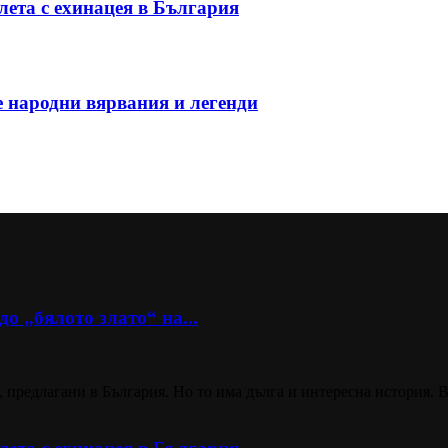
ета с ехинацея в България
е народни вярвания и легенди
о „бялото злато“ на...
 предлагани в България. Но то има дълга и интересна история. В