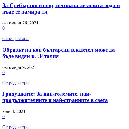
За Сребърния извор, неговата лековита вода и
къде се намира тя
октомври 26, 2021
0
От редактора
Образът на кой български владетел може да
бъде видян в…Италия
октомври 9, 2021
0
От редактора
Градушките: За най-големите, най-
продължителните и най-странните в света
юли 3, 2021
0
От редактора