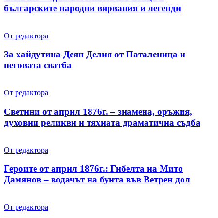
българските народни вярвания и легенди
От редактора
За хайдутина Деян Делия от Паталеница и
неговата сватба
От редактора
Светини от април 1876г. – знамена, оръжия,
духовни реликви и тяхната драматична съдба
От редактора
Героите от април 1876г.: Гибелта на Мито
Дамянов – водачът на бунта във Ветрен дол
От редактора