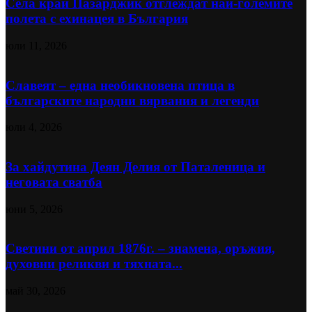
Села край Пазарджик отглеждат най-големите
полета с ехинацея в България
юли 11, 2026
Славеят – една необикновена птица в
българските народни вярвания и легенди
юли 4, 2026
За хайдутина Деян Делия от Паталеница и
неговата сватба
юни 5, 2026
Светини от април 1876г. – знамена, оръжия,
духовни реликви и тяхната...
май 30, 2026