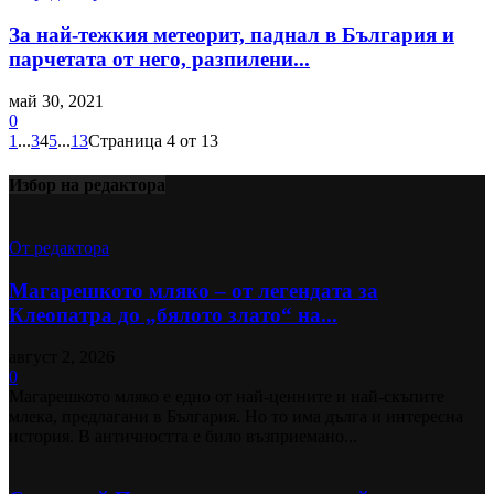
За най-тежкия метеорит, паднал в България и
парчетата от него, разпилени...
май 30, 2021
0
1
...
3
4
5
...
13
Страница 4 от 13
Избор на редактора
От редактора
Магарешкото мляко – от легендата за
Клеопатра до „бялото злато“ на...
август 2, 2026
0
Магарешкото мляко е едно от най-ценните и най-скъпите
млека, предлагани в България. Но то има дълга и интересна
история. В античността е било възприемано...