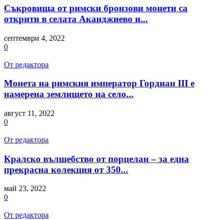
Съкровища от римски бронзови монети са
открити в селата Аканджиево и...
септември 4, 2022
0
От редактора
Монета на римския император Гордиан III е
намерена землището на село...
август 11, 2022
0
От редактора
Кралско вълшебство от порцелан – за една
прекрасна колекция от 350...
май 23, 2022
0
От редактора