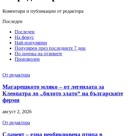
Коментари и публикации от редактора
Последен
Последен
На фокус
Най-популярни
Популярен през последните 7 дни
По оценка на отзивите
Произволен
От редактора
Магарешкото мляко – от легендата за
Клеопатра до „бялото злато“ на българските
ферми
август 2, 2026
От редактора
Славеят – една необикновена птица в