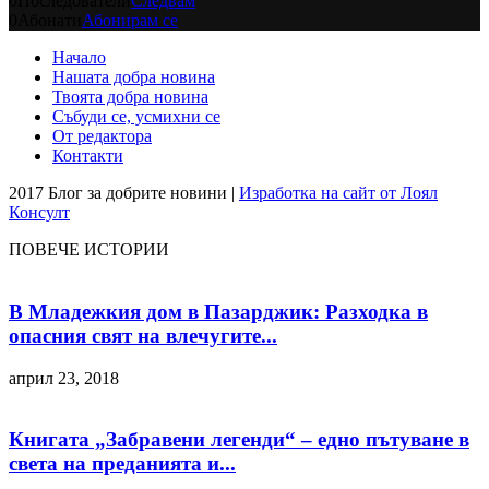
0
Последователи
Следвам
0
Абонати
Абонирам се
Начало
Нашата добра новина
Твоята добра новина
Събуди се, усмихни се
От редактора
Контакти
2017 Блог за добрите новини |
Изработка на сайт от Лоял
Консулт
ПОВЕЧЕ ИСТОРИИ
В Младежкия дом в Пазарджик: Разходка в
опасния свят на влечугите...
април 23, 2018
Книгата „Забравени легенди“ – едно пътуване в
света на преданията и...