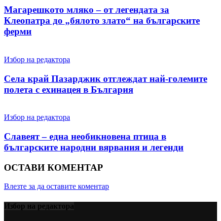
Магарешкото мляко – от легендата за
Клеопатра до „бялото злато“ на българските
ферми
Избор на редактора
Села край Пазарджик отглеждат най-големите
полета с ехинацея в България
Избор на редактора
Славеят – една необикновена птица в
българските народни вярвания и легенди
ОСТАВИ КОМЕНТАР
Влезте за да оставите коментар
Избор на редактора