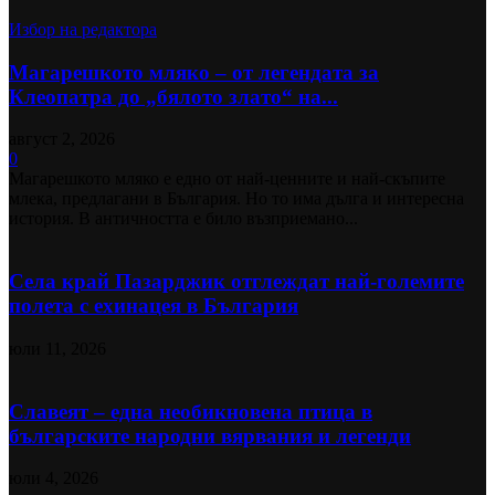
Избор на редактора
Магарешкото мляко – от легендата за
Клеопатра до „бялото злато“ на...
август 2, 2026
0
Магарешкото мляко е едно от най-ценните и най-скъпите
млека, предлагани в България. Но то има дълга и интересна
история. В античността е било възприемано...
Села край Пазарджик отглеждат най-големите
полета с ехинацея в България
юли 11, 2026
Славеят – една необикновена птица в
българските народни вярвания и легенди
юли 4, 2026