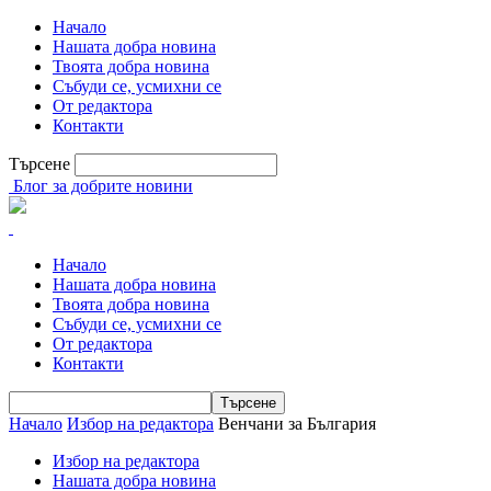
Начало
Нашата добра новина
Твоята добра новина
Събуди се, усмихни се
От редактора
Контакти
Търсене
Блог за добрите новини
Начало
Нашата добра новина
Твоята добра новина
Събуди се, усмихни се
От редактора
Контакти
Начало
Избор на редактора
Венчани за България
Избор на редактора
Нашата добра новина