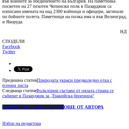
във войните за обединението на България. На паметника
посветен на 27 пехотен Чепински полк в Пазарджик са
изписани имената на над 2300 войници и офицери, загинали
по бойните полета. Паметници на полка има и във Велинград,
и Якоруда.
НД
СПОДЕЛИ
Facebook
Twitter
Предишна статия
Природата украси предколедно елха с
есенни листа
Следваща статия
Фолклорни състави от цялата страна се
събират в Пазарджик за „Тракийска броеница“
СВЪРЗАНИ С ТЯХ СТАТИИ
ОЩЕ ОТ АВТОРА
Избор на редактора