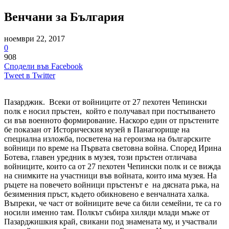
Венчани за България
ноември 22, 2017
0
908
Сподели във Facebook
Tweet в Twitter
Пазарджик. Всеки от войниците от 27 пехотен Чепински
полк е носил пръстен, който е получавал при постъпването
си във военното формирование. Наскоро един от пръстените
бе показан от Историческия музей в Панагюрище на
специална изложба, посветена на героизма на българските
войници по време на Първата световна война. Според Ирина
Ботева, главен уредник в музея, този пръстен отличава
войниците, които са от 27 пехотен Чепински полк и се вижда
на снимките на участници във войната, които има музея. На
ръцете на повечето войници пръстенът е на дясната ръка, на
безименния пръст, където обикновено е венчалната халка.
Въпреки, че част от войниците вече са били семейни, те са го
носили именно там. Полкът събира хиляди млади мъже от
Пазарджишкия край, свикани под знамената му, и участвали