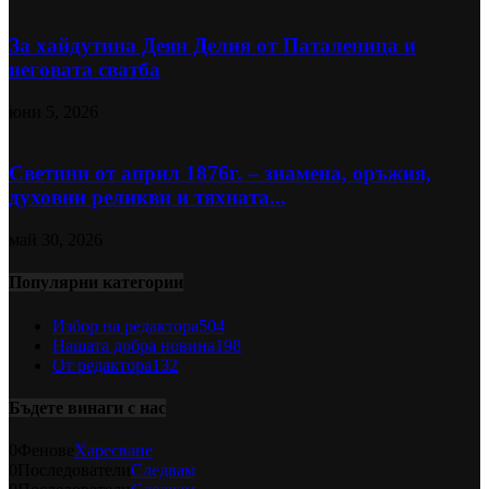
За хайдутина Деян Делия от Паталеница и
неговата сватба
юни 5, 2026
Светини от април 1876г. – знамена, оръжия,
духовни реликви и тяхната...
май 30, 2026
Популярни категории
Избор на редактора
504
Нашата добра новина
198
От редактора
132
Бъдете винаги с нас
0
Фенове
Харесване
0
Последователи
Следвам