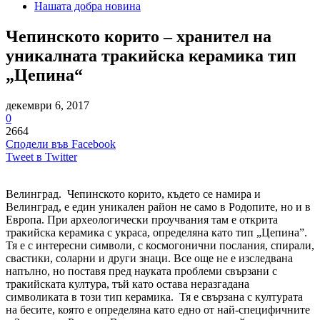
Нашата добра новина
Чепинското корито – хранител на
уникалната тракийска керамика тип
„Цепина“
декември 6, 2017
0
2664
Сподели във Facebook
Tweet в Twitter
Велинград. Чепинското корито, където се намира и
Велинград, е един уникален район не само в Родопите, но и в
Европа. При археологически проучвания там е открита
тракийска керамика с украса, определяна като тип „Цепина”.
Тя е с интересни символи, с космогонични послания, спирали,
свастики, соларни и други знаци. Все още не е изследвана
напълно, но поставя пред науката проблеми свързани с
тракийската култура, тъй като остава неразгадана
символиката в този тип керамика. Тя е свързана с културата
на бесите, която е определяна като едно от най-специфичните