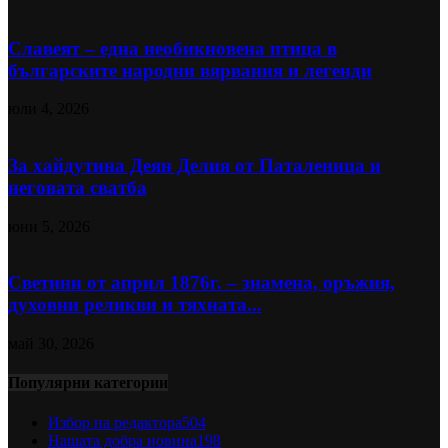
Славеят – една необикновена птица в
българските народни вярвания и легенди
юли 4, 2026
За хайдутина Деян Делия от Паталеница и
неговата сватба
юни 5, 2026
Светини от април 1876г. – знамена, оръжия,
духовни реликви и тяхната...
май 30, 2026
Популярни категории
Избор на редактора
504
Нашата добра новина
198