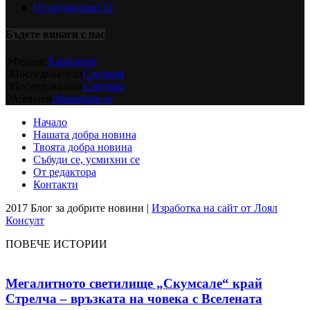
От редактора
132
Бъдете винаги с нас
0
Фенове
Харесване
0
Последователи
Следвам
0
Последователи
Следвам
0
Абонати
Абонирам се
Начало
Нашата добра новина
Твоята добра новина
Събуди се, усмихни се
От редактора
Контакти
2017 Блог за добрите новини |
Изработка на сайт от Лоял
Консулт
ПОВЕЧЕ ИСТОРИИ
Мегалитното светилище „Скумсале“ край
Стрелча – връзката на човека с Вселената