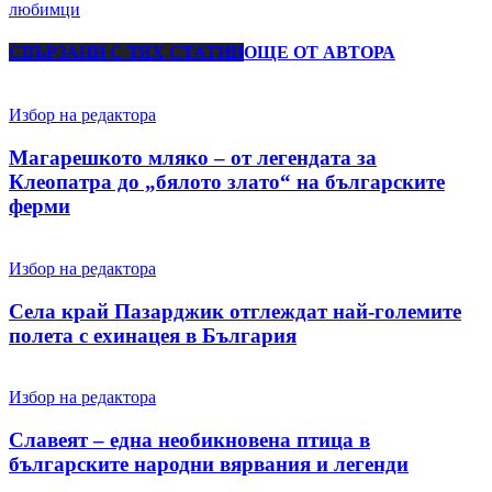
любимци
СВЪРЗАНИ С ТЯХ СТАТИИ
ОЩЕ ОТ АВТОРА
Избор на редактора
Магарешкото мляко – от легендата за
Клеопатра до „бялото злато“ на българските
ферми
Избор на редактора
Села край Пазарджик отглеждат най-големите
полета с ехинацея в България
Избор на редактора
Славеят – една необикновена птица в
българските народни вярвания и легенди