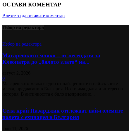
ОСТАВИ КОМЕНТАР
Влезте за да оставите коментар
Избор на редактора
Избор на редактора
Магарешкото мляко – от легендата за
Клеопатра до „бялото злато“ на...
август 2, 2026
0
Магарешкото мляко е едно от най-ценните и най-скъпите
млека, предлагани в България. Но то има дълга и интересна
история. В античността е било възприемано...
Села край Пазарджик отглеждат най-големите
полета с ехинацея в България
юли 11, 2026