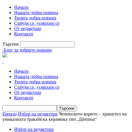
Начало
Нашата добра новина
Твоята добра новина
Събуди се, усмихни се
От редактора
Контакти
Търсене
Блог за добрите новини
Начало
Нашата добра новина
Твоята добра новина
Събуди се, усмихни се
От редактора
Контакти
Начало
Избор на редактора
Чепинското корито – хранител на
уникалната тракийска керамика тип „Цепина“
Избор на редактора