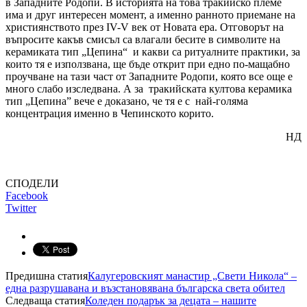
в Западните Родопи. В историята на това тракийско племе
има и друг интересен момент, а именно ранното приемане на
християнството през IV-V век от Новата ера. Отговорът на
въпросите какъв смисъл са влагали бесите в символите на
керамиката тип „Цепина“ и какви са ритуалните практики, за
които тя е използвана, ще бъде открит при едно по-мащабно
проучване на тази част от Западните Родопи, която все още е
много слабо изследвана. А за тракийската култова керамика
тип „Цепина” вече е доказано, че тя е с най-голяма
концентрация именно в Чепинското корито.
НД
СПОДЕЛИ
Facebook
Twitter
Предишна статия
Калугеровският манастир „Свети Никола“ –
една разрушавана и възстановявана българска света обител
Следваща статия
Коледен подарък за децата – нашите