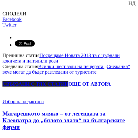
НД
СПОДЕЛИ
Facebook
Twitter
Предишна статия
Посрещаме Новата 2018-та с цъфнали
кокичета и напъпили рози
Следваща статия
Всички шест зали на пещерата „Снежанка“
вече могат да бъдат разгледани от туристите
СВЪРЗАНИ С ТЯХ СТАТИИ
ОЩЕ ОТ АВТОРА
Избор на редактора
Магарешкото мляко – от легендата за
Клеопатра до „бялото злато“ на българските
ферми