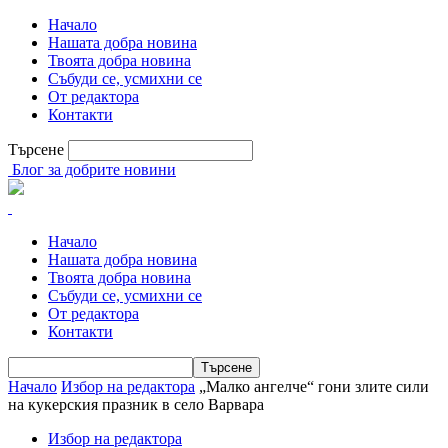
Начало
Нашата добра новина
Твоята добра новина
Събуди се, усмихни се
От редактора
Контакти
Търсене
Блог за добрите новини
Начало
Нашата добра новина
Твоята добра новина
Събуди се, усмихни се
От редактора
Контакти
Начало
Избор на редактора
„Малко ангелче“ гони злите сили
на кукерския празник в село Варвара
Избор на редактора