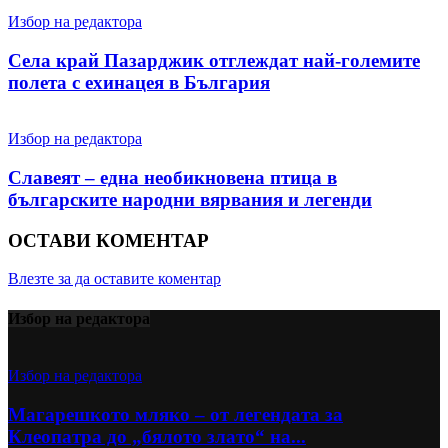
Избор на редактора
Села край Пазарджик отглеждат най-големите
полета с ехинацея в България
Избор на редактора
Славеят – една необикновена птица в
българските народни вярвания и легенди
ОСТАВИ КОМЕНТАР
Влезте за да оставите коментар
Избор на редактора
Избор на редактора
Магарешкото мляко – от легендата за
Клеопатра до „бялото злато“ на...