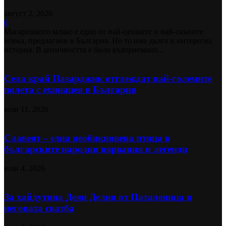
август 2, 2026
0
Магарешкото мляко е едно от най-ценните и най-скъпите
млека, предлагани в България. Но то има дълга и интересна
история. В античността е било възприемано...
Села край Пазарджик отглеждат най-големите
полета с ехинацея в България
юли 11, 2026
Славеят – една необикновена птица в
българските народни вярвания и легенди
юли 4, 2026
За хайдутина Деян Делия от Паталеница и
неговата сватба