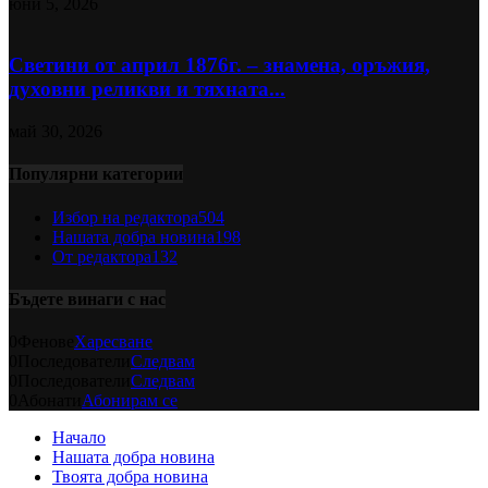
юни 5, 2026
Светини от април 1876г. – знамена, оръжия,
духовни реликви и тяхната...
май 30, 2026
Популярни категории
Избор на редактора
504
Нашата добра новина
198
От редактора
132
Бъдете винаги с нас
0
Фенове
Харесване
0
Последователи
Следвам
0
Последователи
Следвам
0
Абонати
Абонирам се
Начало
Нашата добра новина
Твоята добра новина