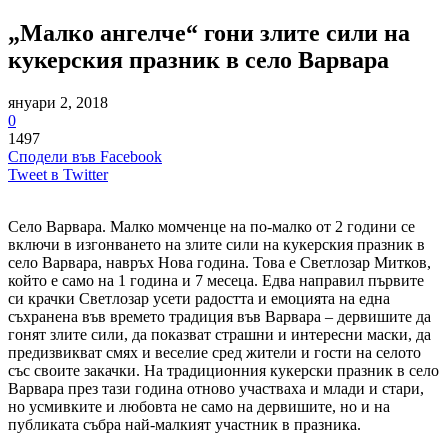
„Малко ангелче“ гони злите сили на
кукерския празник в село Варвара
януари 2, 2018
0
1497
Сподели във Facebook
Tweet в Twitter
Село Варвара. Малко момченце на по-малко от 2 години се
включи в изгонването на злите сили на кукерския празник в
село Варвара, навръх Нова година. Това е Светлозар Митков,
който е само на 1 година и 7 месеца. Едва направил първите
си крачки Светлозар усети радостта и емоцията на една
съхранена във времето традиция във Варвара – дервишите да
гонят злите сили, да показват страшни и интересни маски, да
предизвикват смях и веселие сред жители и гости на селото
със своите закачки. На традиционния кукерски празник в село
Варвара през тази година отново участваха и млади и стари,
но усмивките и любовта не само на дервишите, но и на
публиката събра най-малкият участник в празника.