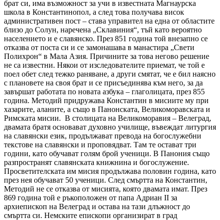
брат си, има възможност за учи в известната Магнаурска
школа в Константинопол, а след това получава висок
административен пост – става управител на една от областите
близо до Солун, наречена „Склавиния“, тъй като вероятно
населението и е славянско. През 851 година той внезапно се
отказва от поста си и се замонашава в манастира „Свети
Полихрон“ в Мала Азия. Причините за това негово решение
не са известни. Някои от изследователите приемат, че той е
поел обет след тежко раняване, а други смятат, че е бил наясно
с плановете на своя брат и се присъединява към него, за да
завършат работата по новата азбука – глаголицата, през 855
година. Методий придружава Константин в мисиите му при
хазарите, аланите, а също в Панонската, Великоморавската и
Римската мисии. В столицата на Великоморавия – Велеград,
двамата братя основават духовно училище, въвеждат литургия
на славянски език, продължават превода на богослужебни
текстове на славянски и проповядват. Там те остават три
години, като обучават голям брой ученици. В Панония също
разпространят славянската книжнина и богослужение.
Просветителската им мисия продължава половин година, като
през нея обучават 50 ученици. След смъртта на Константин,
Методий не се отказва от мисията, която двамата имат. През
869 година той е ръкоположен от папа Адриан II за
архиепископ на Велеград и остава на тази длъжност до
смъртта си. Немските епископи организират в град