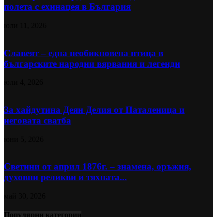
полета с ехинацея в България
юли 11, 2026
Славеят – една необикновена птица в
българските народни вярвания и легенди
юли 4, 2026
За хайдутина Деян Делия от Паталеница и
неговата сватба
юни 5, 2026
Светини от април 1876г. – знамена, оръжия,
духовни реликви и тяхната...
май 30, 2026
Популярни категории