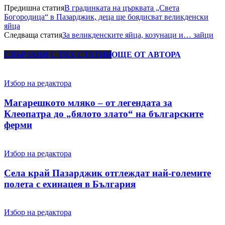
Предишна статия
В градинката на църквата „Света
Богородица“ в Пазарджик, деца ще боядисват великденски
яйца
Следваща статия
За великденските яйца, козунаци и… зайци
СВЪРЗАНИ С ТЯХ СТАТИИ
ОЩЕ ОТ АВТОРА
Избор на редактора
Магарешкото мляко – от легендата за
Клеопатра до „бялото злато“ на българските
ферми
Избор на редактора
Села край Пазарджик отглеждат най-големите
полета с ехинацея в България
Избор на редактора