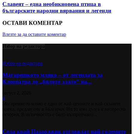
Славеят – една необикновена птица в
българските народни вярвания и легенди
ОСТАВИ КОМЕНТАР
Влезте за да оставите коментар
Избор на редактора
Избор на редактора
Магарешкото мляко – от легендата за
Клеопатра до „бялото злато“ на...
август 2, 2026
0
Магарешкото мляко е едно от най-ценните и най-скъпите
млека, предлагани в България. Но то има дълга и интересна
история. В античността е било възприемано...
Села край Пазарджик отглеждат най-големите