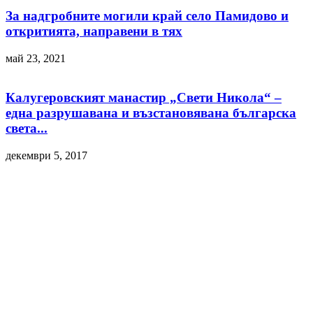
За надгробните могили край село Памидово и
откритията, направени в тях
май 23, 2021
Калугеровският манастир „Свети Никола“ –
една разрушавана и възстановявана българска
света...
декември 5, 2017