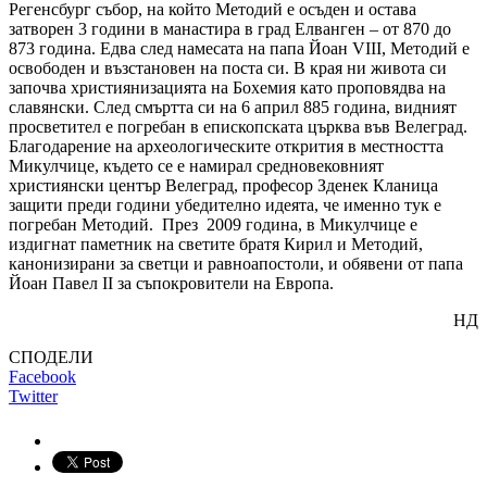
Регенсбург събор, на който Методий е осъден и остава
затворен 3 години в манастира в град Елванген – от 870 до
873 година. Едва след намесата на папа Йоан VIII, Методий е
освободен и възстановен на поста си. В края ни живота си
започва християнизацията на Бохемия като проповядва на
славянски. След смъртта си на 6 април 885 година, видният
просветител е погребан в епископската църква във Велеград.
Благодарение на археологическите открития в местността
Микулчице, където се е намирал средновековният
християнски център Велеград, професор Зденек Кланица
защити преди години убедително идеята, че именно тук е
погребан Методий. През 2009 година, в Микулчице е
издигнат паметник на светите братя Кирил и Методий,
канонизирани за светци и равноапостоли, и обявени от папа
Йоан Павел II за съпокровители на Европа.
НД
СПОДЕЛИ
Facebook
Twitter