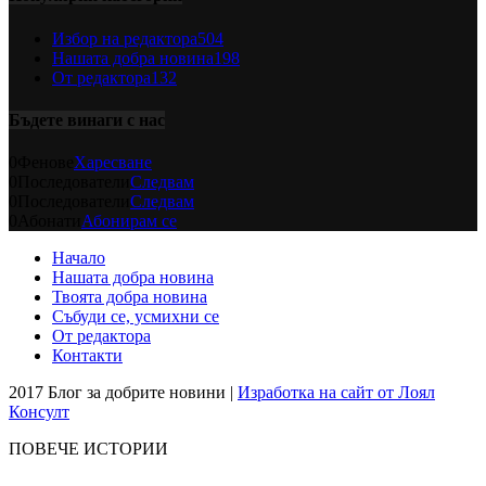
Избор на редактора
504
Нашата добра новина
198
От редактора
132
Бъдете винаги с нас
0
Фенове
Харесване
0
Последователи
Следвам
0
Последователи
Следвам
0
Абонати
Абонирам се
Начало
Нашата добра новина
Твоята добра новина
Събуди се, усмихни се
От редактора
Контакти
2017 Блог за добрите новини |
Изработка на сайт от Лоял
Консулт
ПОВЕЧЕ ИСТОРИИ