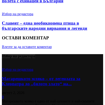
полета с ехинацея в България
Избор на редактора
Славеят – една необикновена птица в
българските народни вярвания и легенди
ОСТАВИ КОМЕНТАР
Влезте за да оставите коментар
Избор на редактора
Избор на редактора
Магарешкото мляко – от легендата за
Клеопатра до „бялото злато“ на...
август 2, 2026
0
Магарешкото мляко е едно от най-ценните и най-скъпите