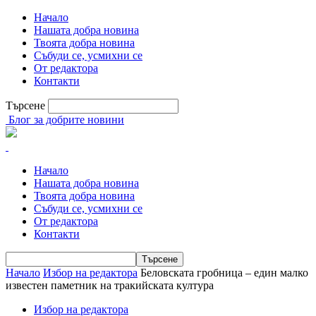
Начало
Нашата добра новина
Твоята добра новина
Събуди се, усмихни се
От редактора
Контакти
Търсене
Блог за добрите новини
Начало
Нашата добра новина
Твоята добра новина
Събуди се, усмихни се
От редактора
Контакти
Начало
Избор на редактора
Беловската гробница – един малко
известен паметник на тракийската култура
Избор на редактора