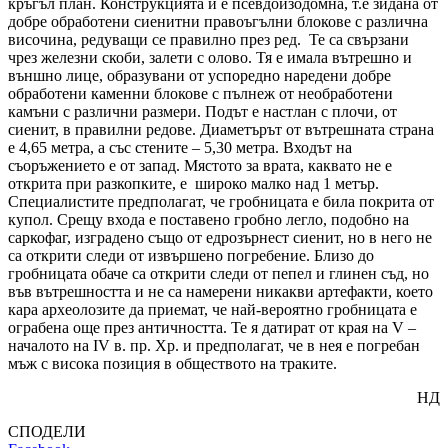
кръгъл план. Конструкцията и е псевдоизодомна, т.е зидана от
добре обработени сиенитни правоъгълни блокове с различна
височина, редуващи се правилно през ред. Те са свързани
чрез железни скоби, залети с олово. Тя е имала вътрешно и
външно лице, образувани от успоредно наредени добре
обработени каменни блокове с пълнеж от необработени
камъни с различни размери. Подът е настлан с плочи, от
сиенит, в правилни редове. Диаметърът от вътрешната страна
е 4,65 метра, а със стените – 5,30 метра. Входът на
съоръжението е от запад. Мястото за врата, каквато не е
открита при разкопките, е широко малко над 1 метър.
Специалистите предполагат, че гробницата е била покрита от
купол. Срещу входа е поставено гробно легло, подобно на
саркофаг, изградено също от едрозърнест сиенит, но в него не
са открити следи от извършено погребение. Близо до
гробницата обаче са открити следи от пепел и глинен съд, но
във вътрешността и не са намерени никакви артефакти, което
кара археолозите да приемат, че най-вероятно гробницата е
ограбена още през античността. Те я датират от края на V –
началото на ІV в. пр. Хр. и предполагат, че в нея е погребан
мъж с висока позиция в обществото на траките.
НД
СПОДЕЛИ