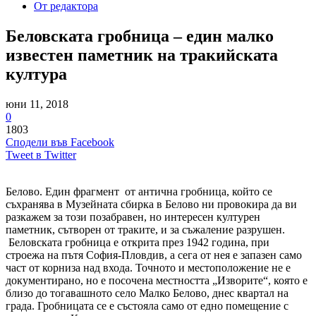
От редактора
Беловската гробница – един малко
известен паметник на тракийската
култура
юни 11, 2018
0
1803
Сподели във Facebook
Tweet в Twitter
Белово. Един фрагмент от антична гробница, който се
съхранява в Музейната сбирка в Белово ни провокира да ви
разкажем за този позабравен, но интересен културен
паметник, сътворен от траките, и за съжаление разрушен.
Беловската гробница е открита през 1942 година, при
строежа на пътя София-Пловдив, а сега от нея е запазен само
част от корниза над входа. Точното и местоположение не е
документирано, но е посочена местността „Изворите“, която е
близо до тогавашното село Малко Белово, днес квартал на
града. Гробницата се е състояла само от едно помещение с