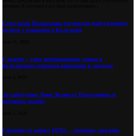
млека, предлагани в България. Но то има дълга и интересна
история. В античността е било възприемано...
Села край Пазарджик отглеждат най-големите
полета с ехинацея в България
юли 11, 2026
Славеят – една необикновена птица в
българските народни вярвания и легенди
юли 4, 2026
За хайдутина Деян Делия от Паталеница и
неговата сватба
юни 5, 2026
Светини от април 1876г. – знамена, оръжия,