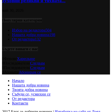
духовни реликви и тяхната...
май 30, 2026
Популярни категории
Избор на редактора
504
Нашата добра новина
198
От редактора
132
Бъдете винаги с нас
0
Фенове
Харесване
0
Последователи
Следвам
0
Последователи
Следвам
0
Абонати
Абонирам се
Начало
Нашата добра новина
Твоята добра новина
Събуди се, усмихни се
От редактора
Контакти
2017 Блог за добрите новини |
Изработка на сайт от Лоял