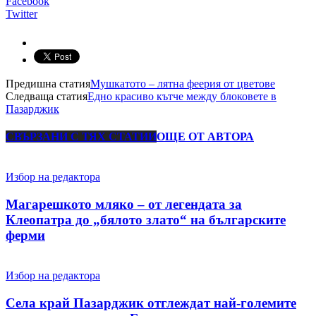
Facebook
Twitter
Предишна статия
Мушкатото – лятна феерия от цветове
Следваща статия
Едно красиво кътче между блоковете в
Пазарджик
СВЪРЗАНИ С ТЯХ СТАТИИ
ОЩЕ ОТ АВТОРА
Избор на редактора
Магарешкото мляко – от легендата за
Клеопатра до „бялото злато“ на българските
ферми
Избор на редактора
Села край Пазарджик отглеждат най-големите