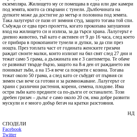
екземпляра. Жилището му се помещава в една или две камери
под земята, които са свързани с тунели. Дълбочината на
дупките може да достигне до метър и половина под земята.
Така лалугерът се пази от зимния студ, защото тогава той спи.
Събужда се едва през пролетта, когато прокопава запушения
вход на жилището си и излиза, за да търси храна. Лалугерът е
дневно животно, тъй като е активен от 9 до 16 часа, след което
се прибира в прокопаните тунели и дупки, за да спи през
нощта. През топлата част от годината женските гризачи
раждат своите малки, които излизат на бял свят след 27 дни и
тежат само 5 грама, а дължината им е 3 сантиметра. Те обаче
се развиват твърде бързо, защото на 8-я ден от раждането им
поникват зъби, а на 15-я вече са покрити с козина. Тогава
тежат около 50 грама, а след като се събудят от първия си
зимен сън вече са готови и за размножаване. Лалугерът се
храни с различни растения, корени, семена, плодове. Има
остри зъби като предните са по-дълги от останалите. Този
дребен гризач – дълъг е само около 20 см, има добре развити
мускули и е много добър бегач на кратки разстояния.
НД
СПОДЕЛИ
Facebook
Twitter