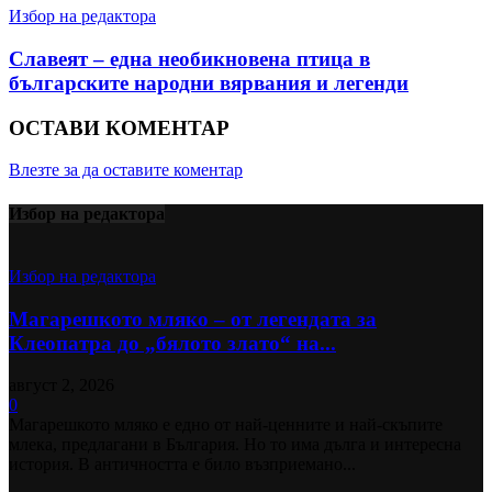
Избор на редактора
Славеят – една необикновена птица в
българските народни вярвания и легенди
ОСТАВИ КОМЕНТАР
Влезте за да оставите коментар
Избор на редактора
Избор на редактора
Магарешкото мляко – от легендата за
Клеопатра до „бялото злато“ на...
август 2, 2026
0
Магарешкото мляко е едно от най-ценните и най-скъпите
млека, предлагани в България. Но то има дълга и интересна
история. В античността е било възприемано...