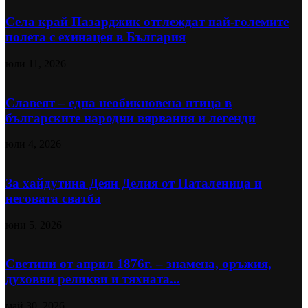
Села край Пазарджик отглеждат най-големите
полета с ехинацея в България
юли 11, 2026
Славеят – една необикновена птица в
българските народни вярвания и легенди
юли 4, 2026
За хайдутина Деян Делия от Паталеница и
неговата сватба
юни 5, 2026
Светини от април 1876г. – знамена, оръжия,
духовни реликви и тяхната...
май 30, 2026