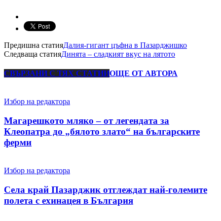
Предишна статия
Далия-гигант цъфна в Пазарджишко
Следваща статия
Динята – сладкият вкус на лятото
СВЪРЗАНИ С ТЯХ СТАТИИ
ОЩЕ ОТ АВТОРА
Избор на редактора
Магарешкото мляко – от легендата за
Клеопатра до „бялото злато“ на българските
ферми
Избор на редактора
Села край Пазарджик отглеждат най-големите
полета с ехинацея в България