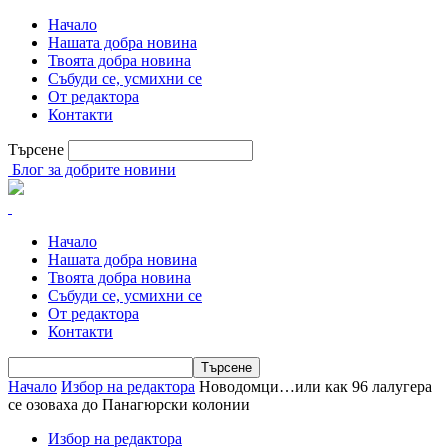
Начало
Нашата добра новина
Твоята добра новина
Събуди се, усмихни се
От редактора
Контакти
Търсене
Блог за добрите новини
Начало
Нашата добра новина
Твоята добра новина
Събуди се, усмихни се
От редактора
Контакти
Начало
Избор на редактора
Новодомци…или как 96 лалугера
се озоваха до Панагюрски колонии
Избор на редактора