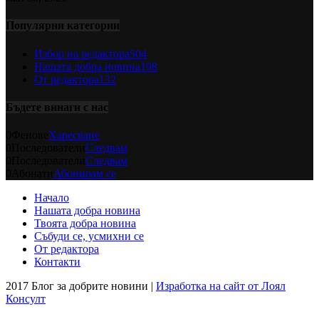
Популярни категории
Избор на редактора
504
Нашата добра новина
198
От редактора
132
Бъдете винаги с нас
0
Фенове
Харесване
0
Последователи
Следвам
0
Последователи
Следвам
0
Абонати
Абонирам се
Начало
Нашата добра новина
Твоята добра новина
Събуди се, усмихни се
От редактора
Контакти
2017 Блог за добрите новини |
Изработка на сайт от Лоял
Консулт