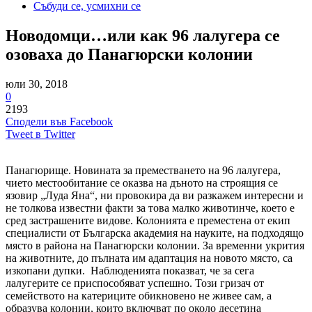
Събуди се, усмихни се
Новодомци…или как 96 лалугера се
озоваха до Панагюрски колонии
юли 30, 2018
0
2193
Сподели във Facebook
Tweet в Twitter
Панагюрище. Новината за преместването на 96 лалугера,
чието местообитание се оказва на дъното на строящия се
язовир „Луда Яна“, ни провокира да ви разкажем интересни и
не толкова известни факти за това малко животинче, което е
сред застрашените видове. Колонията е преместена от екип
специалисти от Българска академия на науките, на подходящо
място в района на Панагюрски колонии. За временни укрития
на животните, до пълната им адаптация на новото място, са
изкопани дупки. Наблюденията показват, че за сега
лалугерите се приспособяват успешно. Този гризач от
семейството на катериците обикновено не живее сам, а
образува колонии, които включват по около десетина