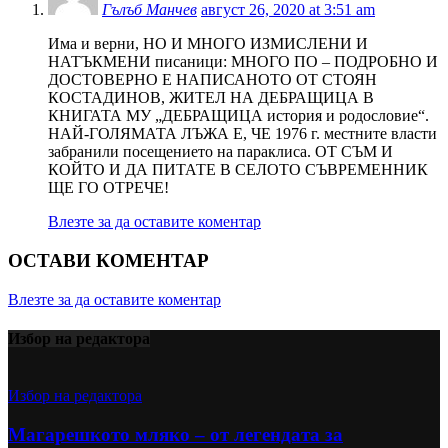
Гълъб Манчев
август 26, 2020 at 3:51 am
Има и верни, НО И МНОГО ИЗМИСЛЕНИ И
НАТЪКМЕНИ писаници: МНОГО ПО – ПОДРОБНО И
ДОСТОВЕРНО Е НАПИСАНОТО ОТ СТОЯН
КОСТАДИНОВ, ЖИТЕЛ НА ДЕБРАЩИЦА В
КНИГАТА МУ „ДЕБРАЩИЦА история и родословие“.
НАЙ-ГОЛЯМАТА ЛЪЖА Е, ЧЕ 1976 г. местните власти
забранили посещението на параклиса. ОТ СЪМ И
КОЙТО И ДА ПИТАТЕ В СЕЛОТО СЪВРЕМЕННИК
ЩЕ ГО ОТРЕЧЕ!
Влезте за да оставите коментар
ОСТАВИ КОМЕНТАР
Влезте за да оставите коментар
Избор на редактора
Избор на редактора
Магарешкото мляко – от легендата за