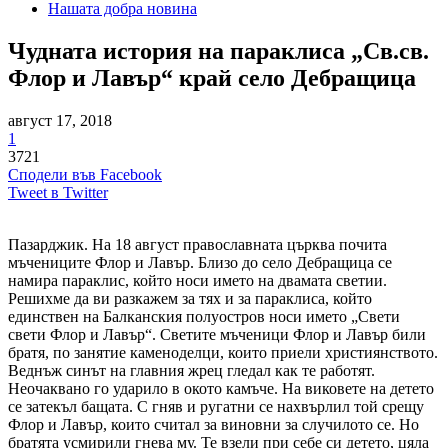
Нашата добра новина
Чудната история на параклиса „Св.св.
Флор и Лавър“ край село Дебращица
август 17, 2018
1
3721
Сподели във Facebook
Tweet в Twitter
Пазарджик. На 18 август православната църква почита
мъчениците Флор и Лавър. Близо до село Дебращица се
намира параклис, който носи името на двамата светии.
Решихме да ви разкажем за тях и за параклиса, който
единствен на Балканския полуостров носи името „Свети
свети Флор и Лавър“. Светите мъченици Флор и Лавър били
братя, по занятие каменоделци, които приели християнството.
Веднъж синът на главния жрец гледал как те работят.
Неочаквано го ударило в окото камъче. На виковете на детето
се затекъл бащата. С гняв и ругатни се нахвърлил той срещу
Флор и Лавър, които считал за виновни за случилото се. Но
братята усмирили гнева му. Те взели при себе си детето, цяла