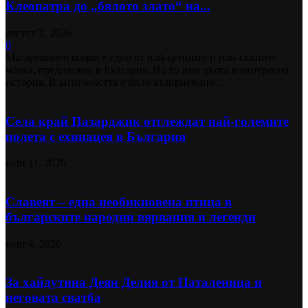
Клеопатра до „бялото злато“ на...
август 2, 2026
0
Магарешкото мляко е едно от най-ценните и най-скъпите
млека, предлагани в България. Но то има дълга и интересна
история. В античността е било възприемано...
Села край Пазарджик отглеждат най-големите
полета с ехинацея в България
юли 11, 2026
Славеят – една необикновена птица в
българските народни вярвания и легенди
юли 4, 2026
За хайдутина Деян Делия от Паталеница и
неговата сватба