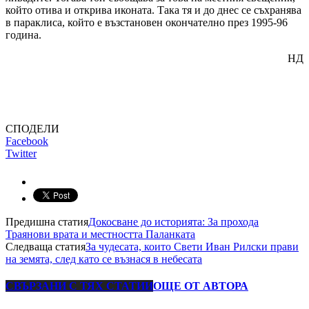
който отива и открива иконата. Така тя и до днес се съхранява
в параклиса, който е възстановен окончателно през 1995-96
година.
НД
СПОДЕЛИ
Facebook
Twitter
Предишна статия
Докосване до историята: За прохода
Траянови врата и местността Паланката
Следваща статия
За чудесата, които Свети Иван Рилски прави
на земята, след като се възнася в небесата
СВЪРЗАНИ С ТЯХ СТАТИИ
ОЩЕ ОТ АВТОРА