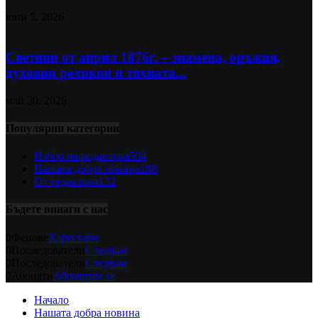
юни 5, 2026
Светини от април 1876г. – знамена, оръжия,
духовни реликви и тяхната...
май 30, 2026
Популярни категории
Избор на редактора
504
Нашата добра новина
198
От редактора
132
Бъдете винаги с нас
0
Фенове
Харесване
0
Последователи
Следвам
0
Последователи
Следвам
0
Абонати
Абонирам се
Начало
Нашата добра новина