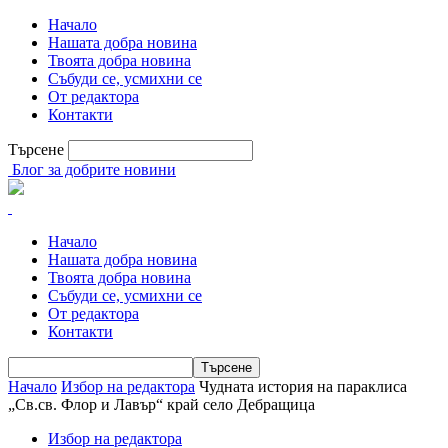
Начало
Нашата добра новина
Твоята добра новина
Събуди се, усмихни се
От редактора
Контакти
Търсене
Блог за добрите новини
Начало
Нашата добра новина
Твоята добра новина
Събуди се, усмихни се
От редактора
Контакти
Начало
Избор на редактора
Чудната история на параклиса
„Св.св. Флор и Лавър“ край село Дебращица
Избор на редактора