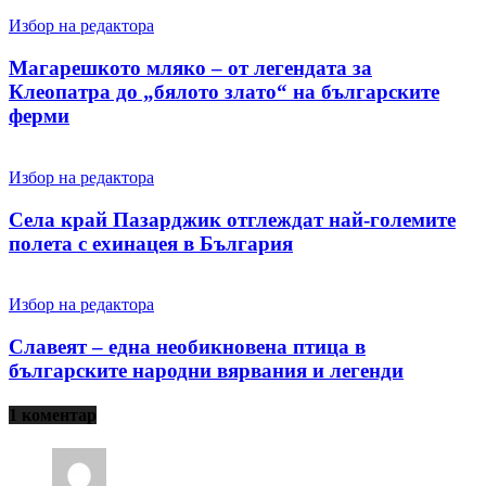
Избор на редактора
Магарешкото мляко – от легендата за
Клеопатра до „бялото злато“ на българските
ферми
Избор на редактора
Села край Пазарджик отглеждат най-големите
полета с ехинацея в България
Избор на редактора
Славеят – една необикновена птица в
българските народни вярвания и легенди
1 коментар