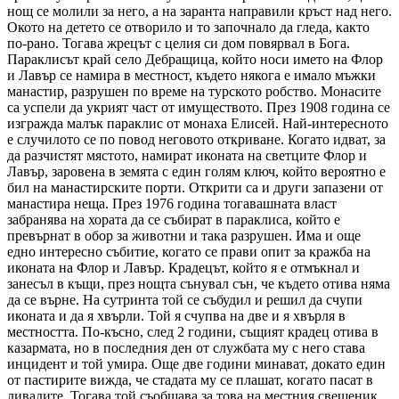
нощ се молили за него, а на заранта направили кръст над него.
Окото на детето се отворило и то започнало да гледа, както
по-рано. Тогава жрецът с целия си дом повярвал в Бога.
Параклисът край село Дебращица, който носи името на Флор
и Лавър се намира в местност, където някога е имало мъжки
манастир, разрушен по време на турското робство. Монасите
са успели да укрият част от имуществото. През 1908 година се
изгражда малък параклис от монаха Елисей. Най-интересното
е случилото се по повод неговото откриване. Когато идват, за
да разчистят мястото, намират иконата на светците Флор и
Лавър, заровена в земята с един голям ключ, който вероятно е
бил на манастирските порти. Открити са и други запазени от
манастира неща. През 1976 година тогавашната власт
забранява на хората да се събират в параклиса, който е
превърнат в обор за животни и така разрушен. Има и още
едно интересно събитие, когато се прави опит за кражба на
иконата на Флор и Лавър. Крадецът, който я е отмъкнал и
занесъл в къщи, през нощта сънувал сън, че където отива няма
да се върне. На сутринта той се събудил и решил да счупи
иконата и да я хвърли. Той я счупва на две и я хвърля в
местността. По-късно, след 2 години, същият крадец отива в
казармата, но в последния ден от службата му с него става
инцидент и той умира. Още две години минават, докато един
от пастирите вижда, че стадата му се плашат, когато пасат в
ливадите. Тогава той съобщава за това на местния свещеник,