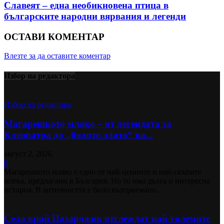
Славеят – една необикновена птица в
българските народни вярвания и легенди
ОСТАВИ КОМЕНТАР
Влезте за да оставите коментар
Избор на редактора
Избор на редактора
Магарешкото мляко – от легендата за
Клеопатра до „бялото злато“ на...
август 2, 2026
0
Магарешкото мляко е едно от най-ценните и най-скъпите
млека, предлагани в България. Но то има дълга и интересна
история. В античността е било възприемано...
Села край Пазарджик отглеждат най-големите