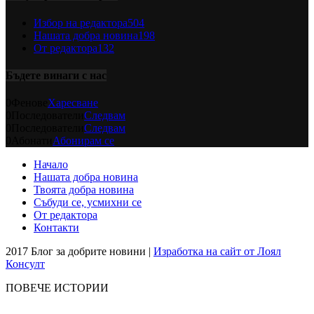
Избор на редактора
504
Нашата добра новина
198
От редактора
132
Бъдете винаги с нас
0
Фенове
Харесване
0
Последователи
Следвам
0
Последователи
Следвам
0
Абонати
Абонирам се
Начало
Нашата добра новина
Твоята добра новина
Събуди се, усмихни се
От редактора
Контакти
2017 Блог за добрите новини |
Изработка на сайт от Лоял
Консулт
ПОВЕЧЕ ИСТОРИИ