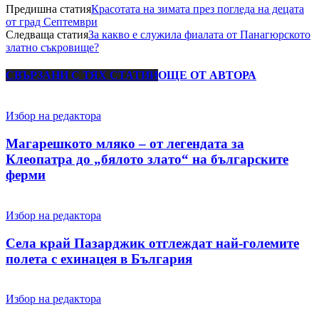
Предишна статия
Красотата на зимата през погледа на децата
от град Септември
Следваща статия
За какво е служила фиалата от Панагюрското
златно съкровище?
СВЪРЗАНИ С ТЯХ СТАТИИ
ОЩЕ ОТ АВТОРА
Избор на редактора
Магарешкото мляко – от легендата за
Клеопатра до „бялото злато“ на българските
ферми
Избор на редактора
Села край Пазарджик отглеждат най-големите
полета с ехинацея в България
Избор на редактора