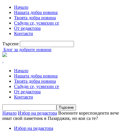
Начало
Нашата добра новина
Твоята добра новина
Събуди се, усмихни се
От редактора
Контакти
Търсене
Блог за добрите новини
Начало
Нашата добра новина
Твоята добра новина
Събуди се, усмихни се
От редактора
Контакти
Начало
Избор на редактора
Военните кореспонденти вече
имат свой паметник в Пазарджик, но кои са те?
Избор на редактора