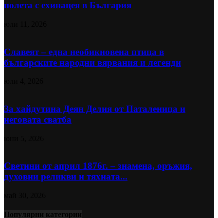
полета с ехинацея в България
юли 11, 2026
Славеят – една необикновена птица в
българските народни вярвания и легенди
юли 4, 2026
За хайдутина Деян Делия от Паталеница и
неговата сватба
юни 5, 2026
Светини от април 1876г. – знамена, оръжия,
духовни реликви и тяхната...
май 30, 2026
Популярни категории