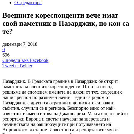
От редактора
Военните кореспонденти вече имат
свой паметник в Пазарджик, но кои са
те?
декември 7, 2018
0
696
Сподели във Facebook
Tweet в Twitter
Пазарджик. В Градската градина в Пазарджик бе открит
паметник на военните кореспонденти. По този повод
решихме да споменем имената на някои от тях, свързани с
нашия регион по различен начин – едни са родом от
Пазарджик, а други са отразили в дописките си важни
събития, случили се в региона. Безспорно едно от най-
известните имена е това на Джанюариъс Макгахан, от чийто
репортажи Европа и светът научават за зверствата и
безчинствата на башибозуците при потушаването на
Априлското въстание. Известни са и репортажите му от