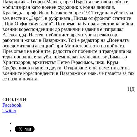
Пазарджик – Георги Машев, през Първата световна война е
мобилизиран като военен художник в конна дивизия.
Краеведът проф. Иван Батаклиев през 1917 година публикува
във вестник „Заря“, в рубриката „Писма от фронта“ статиите
„При Орфанския залив“. По време на Втората световна война
военни кореспонденции до различни издания е изпращал
Александър Настев, публицист, драматург и режисьор,
работил и живял в Пазарджик. Той е редактор на „Военната
осведомителна агенция“ при Министерството на войната.
През огъня на войните, радостта от победите и трагедията на
териториалните загуби, преминават журналистът Димитър
Христодоров, архитектът Петко Герасимов, инж. Крум
Сребреников и много други. Откриването на паметникът на
военните кореспонденти в Пазарджик е знак, че паметта за тях
се пази и почита.
НД
СПОДЕЛИ
Facebook
Twitter