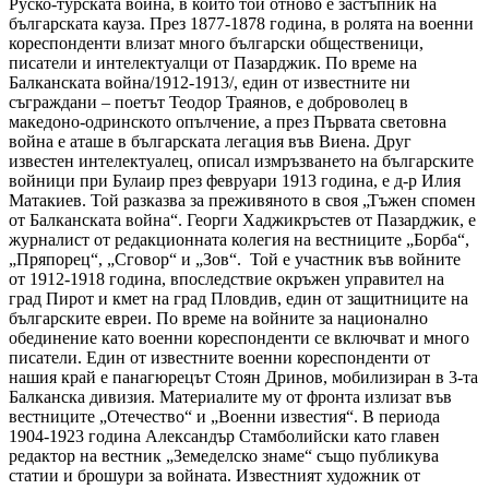
Руско-турската война, в които той отново е застъпник на
българската кауза. През 1877-1878 година, в ролята на военни
кореспонденти влизат много български общественици,
писатели и интелектуалци от Пазарджик. По време на
Балканската война/1912-1913/, един от известните ни
съграждани – поетът Теодор Траянов, е доброволец в
македоно-одринското опълчение, а през Първата световна
война е аташе в българската легация във Виена. Друг
известен интелектуалец, описал измръзването на българските
войници при Булаир през февруари 1913 година, е д-р Илия
Матакиев. Той разказва за преживяното в своя „Тъжен спомен
от Балканската война“. Георги Хаджикръстев от Пазарджик, е
журналист от редакционната колегия на вестниците „Борба“,
„Пряпорец“, „Сговор“ и „Зов“. Той е участник във войните
от 1912-1918 година, впоследствие окръжен управител на
град Пирот и кмет на град Пловдив, един от защитниците на
българските евреи. По време на войните за национално
обединение като военни кореспонденти се включват и много
писатели. Един от известните военни кореспонденти от
нашия край е панагюрецът Стоян Дринов, мобилизиран в 3-та
Балканска дивизия. Материалите му от фронта излизат във
вестниците „Отечество“ и „Военни известия“. В периода
1904-1923 година Александър Стамболийски като главен
редактор на вестник „Земеделско знаме“ също публикува
статии и брошури за войната. Известният художник от