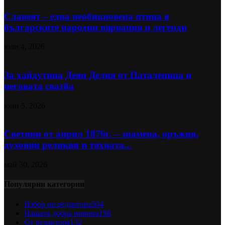
Славеят – една необикновена птица в
българските народни вярвания и легенди
юли 4, 2026
За хайдутина Деян Делия от Паталеница и
неговата сватба
юни 5, 2026
Светини от април 1876г. – знамена, оръжия,
духовни реликви и тяхната...
май 30, 2026
Популярни категории
Избор на редактора
504
Нашата добра новина
198
От редактора
132