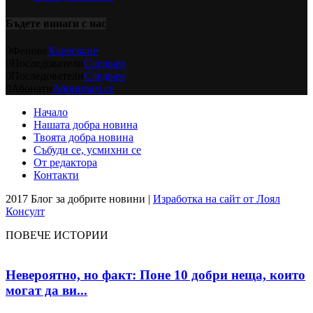
Бъдете винаги с нас
0
Фенове
Харесване
0
Последователи
Следвам
0
Последователи
Следвам
0
Абонати
Абонирам се
Начало
Нашата добра новина
Твоята добра новина
Събуди се, усмихни се
От редактора
Контакти
2017 Блог за добрите новини |
Изработка на сайт от Лоял
Консулт
ПОВЕЧЕ ИСТОРИИ
Невероятно, но факт: Поне 10 добри неща, които
могат да ви...