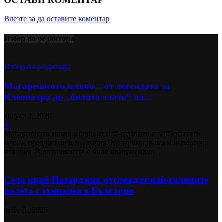
Влезте за да оставите коментар
Избор на редактора
Избор на редактора
Магарешкото мляко – от легендата за
Клеопатра до „бялото злато“ на...
август 2, 2026
0
Магарешкото мляко е едно от най-ценните и най-скъпите
млека, предлагани в България. Но то има дълга и интересна
история. В античността е било възприемано...
Села край Пазарджик отглеждат най-големите
полета с ехинацея в България
юли 11, 2026