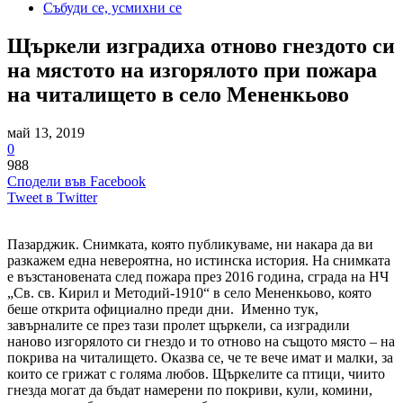
Събуди се, усмихни се
Щъркели изградиха отново гнездото си
на мястото на изгорялото при пожара
на читалището в село Мененкьово
май 13, 2019
0
988
Сподели във Facebook
Tweet в Twitter
Пазарджик. Снимката, която публикуваме, ни накара да ви
разкажем една невероятна, но истинска история. На снимката
е възстановената след пожара през 2016 година, сграда на НЧ
„Св. св. Кирил и Методий-1910“ в село Мененкьово, която
беше открита официално преди дни. Именно тук,
завърналите се през тази пролет щъркели, са изградили
наново изгорялото си гнездо и то отново на същото място – на
покрива на читалището. Оказва се, че те вече имат и малки, за
които се грижат с голяма любов. Щъркелите са птици, чиито
гнезда могат да бъдат намерени по покриви, кули, комини,