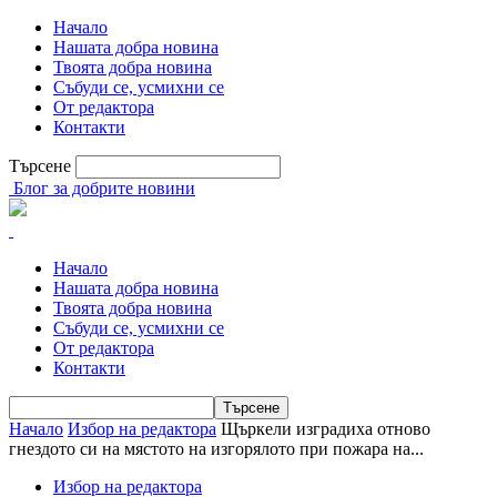
Начало
Нашата добра новина
Твоята добра новина
Събуди се, усмихни се
От редактора
Контакти
Търсене
Блог за добрите новини
Начало
Нашата добра новина
Твоята добра новина
Събуди се, усмихни се
От редактора
Контакти
Начало
Избор на редактора
Щъркели изградиха отново
гнездото си на мястото на изгорялото при пожара на...
Избор на редактора