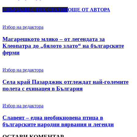
СВЪРЗАНИ С ТЯХ СТАТИИ
ОЩЕ ОТ АВТОРА
Избор на редактора
Магарешкото мляко – от легендата за
Клеопатра до „бялото злато“ на българските
ферми
Избор на редактора
Села край Пазарджик отглеждат най-големите
полета с ехинацея в България
Избор на редактора
Славеят – една необикновена птица в
българските народни вярвания и легенди
ОСТАВИ КОМЕНТАР