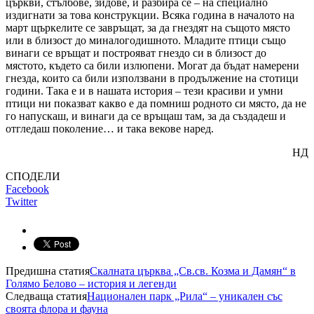
църкви, стълбове, зидове, и разбира се – на специално
издигнати за това конструкции. Всяка година в началото на
март щъркелите се завръщат, за да гнездят на същото място
или в близост до миналогодишното. Младите птици също
винаги се връщат и построяват гнездо си в близост до
мястото, където са били излюпени. Могат да бъдат намерени
гнезда, които са били използвани в продължение на стотици
години. Така е и в нашата история – тези красиви и умни
птици ни показват какво е да помниш родното си място, да не
го напускаш, и винаги да се връщаш там, за да създадеш и
отгледаш поколение… и така векове наред.
НД
СПОДЕЛИ
Facebook
Twitter
Предишна статия
Скалната църква „Св.св. Козма и Дамян“ в
Голямо Белово – история и легенди
Следваща статия
Национален парк „Рила“ – уникален със
своята флора и фауна