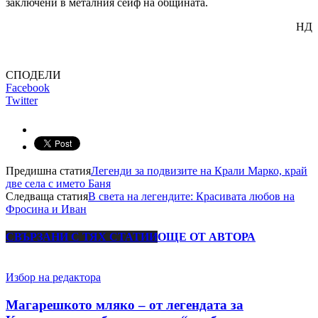
заключени в металния сейф на общината.
НД
СПОДЕЛИ
Facebook
Twitter
Предишна статия
Легенди за подвизите на Крали Марко, край
две села с името Баня
Следваща статия
В света на легендите: Красивата любов на
Фросина и Иван
СВЪРЗАНИ С ТЯХ СТАТИИ
ОЩЕ ОТ АВТОРА
Избор на редактора
Магарешкото мляко – от легендата за