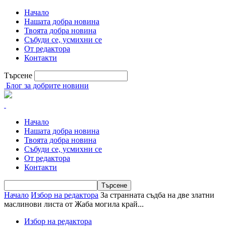
Начало
Нашата добра новина
Твоята добра новина
Събуди се, усмихни се
От редактора
Контакти
Търсене
Блог за добрите новини
Начало
Нашата добра новина
Твоята добра новина
Събуди се, усмихни се
От редактора
Контакти
Начало
Избор на редактора
За странната съдба на две златни
маслинови листа от Жаба могила край...
Избор на редактора