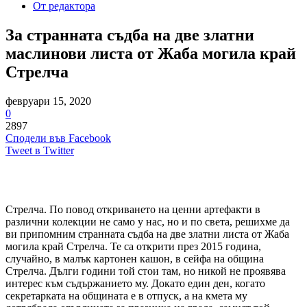
От редактора
За странната съдба на две златни
маслинови листа от Жаба могила край
Стрелча
февруари 15, 2020
0
2897
Сподели във Facebook
Tweet в Twitter
Стрелча. По повод откриването на ценни артефакти в
различни колекции не само у нас, но и по света, решихме да
ви припомним странната съдба на две златни листа от Жаба
могила край Стрелча. Те са открити през 2015 година,
случайно, в малък картонен кашон, в сейфа на община
Стрелча. Дълги години той стои там, но никой не проявява
интерес към съдържанието му. Докато един ден, когато
секретарката на общината е в отпуск, а на кмета му