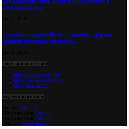
За хайдутина Деян Делия от Паталеница и
неговата сватба
юни 5, 2026
Светини от април 1876г. – знамена, оръжия,
духовни реликви и тяхната...
май 30, 2026
Популярни категории
Избор на редактора
504
Нашата добра новина
198
От редактора
132
Бъдете винаги с нас
0
Фенове
Харесване
0
Последователи
Следвам
0
Последователи
Следвам
0
Абонати
Абонирам се