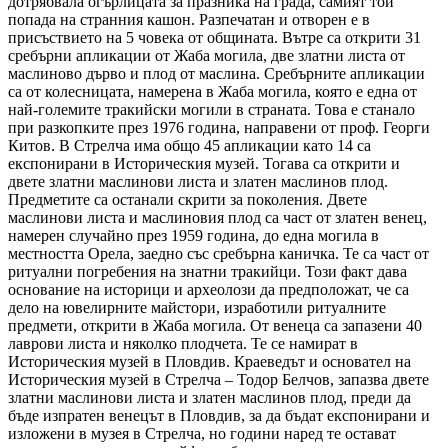
дотрябвала огърлицата за празника на града, самият той
попада на странния кашон. Разпечатан и отворен е в
присъствието на 5 човека от общината. Вътре са открити 31
сребърни апликации от Жаба могила, две златни листа от
маслиново дърво и плод от маслина. Сребърните апликации
са от колесницата, намерена в Жаба могила, която е една от
най-големите тракийски могили в страната. Това е станало
при разкопките през 1976 година, направени от проф. Георги
Китов. В Стрелча има общо 45 апликации като 14 са
експонирани в Историческия музей. Тогава са открити и
двете златни маслинови листа и златен маслинов плод.
Предметите са останали скрити за поколения. Двете
маслинови листа и маслиновия плод са част от златен венец,
намерен случайно през 1959 година, до една могила в
местността Орела, заедно със сребърна каничка. Те са част от
ритуални погребения на знатни тракийци. Този факт дава
основание на историци и археолози да предположат, че са
дело на ювелирните майстори, изработили ритуалните
предмети, открити в Жаба могила. От венеца са запазени 40
лаврови листа и няколко плодчета. Те се намират в
Историческия музей в Пловдив. Краеведът и основател на
Историческия музей в Стрелча – Тодор Белчов, запазва двете
златни маслинови листа и златен маслинов плод, преди да
бъде изпратен венецът в Пловдив, за да бъдат експонирани и
изложени в музея в Стрелча, но години наред те остават