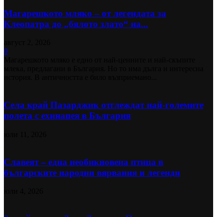
Магарешкото мляко – от легендата за
Клеопатра до „бялото злато“ на...
август 2, 2026
0
Магарешкото мляко е едно от най-ценните и най-скъпите
млека, предлагани в България. Но то има дълга и интересна
история. В античността е било възприемано...
Села край Пазарджик отглеждат най-големите
полета с ехинацея в България
юли 11, 2026
Славеят – една необикновена птица в
българските народни вярвания и легенди
юли 4, 2026