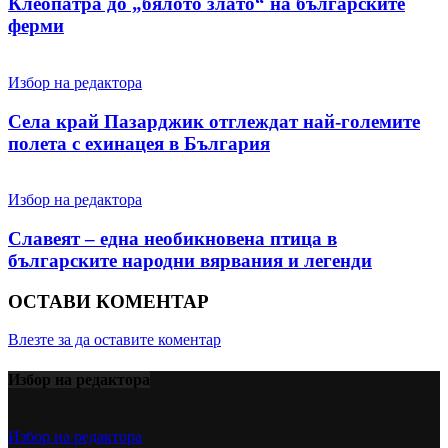
Клеопатра до „бялото злато“ на българските
ферми
Избор на редактора
Села край Пазарджик отглеждат най-големите
полета с ехинацея в България
Избор на редактора
Славеят – една необикновена птица в
българските народни вярвания и легенди
ОСТАВИ КОМЕНТАР
Влезте за да оставите коментар
Избор на редактора
Избор на редактора