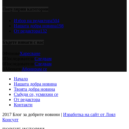
Популярни категории
Избор на редактора
504
Нашата добра новина
198
От редактора
132
Бъдете винаги с нас
0
Фенове
Харесване
0
Последователи
Следвам
0
Последователи
Следвам
0
Абонати
Абонирам се
Начало
Нашата добра новина
Твоята добра новина
Събуди се, усмихни се
От редактора
Контакти
2017 Блог за добрите новини |
Изработка на сайт от Лоял
Консулт