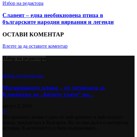
Избор на редактора
Славеят – една необикновена птица в
българските народни вярвания и легенди
ОСТАВИ КОМЕНТАР
Влезте за да оставите коментар
Избор на редактора
Избор на редактора
Магарешкото мляко – от легендата за
Клеопатра до „бялото злато“ на...
август 2, 2026
0
Магарешкото мляко е едно от най-ценните и най-скъпите
млека, предлагани в България. Но то има дълга и интересна
история. В античността е било възприемано...