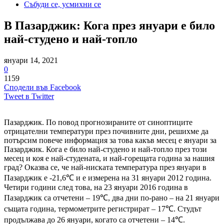
Събуди се, усмихни се
В Пазарджик: Кога през януари е било
най-студено и най-топло
януари 14, 2021
0
1159
Сподели във Facebook
Tweet в Twitter
Пазарджик. По повод прогнозираните от синоптиците
отрицателни температури през почивните дни, решихме да
потърсим повече информация за това какъв месец е януари за
Пазарджик. Кога е било най-студено и най-топло през този
месец и коя е най-студената, и най-горещата година за нашия
град? Оказва се, че най-ниската температура през януари в
Пазарджик е -21,6℃ и е измерена на 31 януари 2012 година.
Четири години след това, на 23 януари 2016 година в
Пазарджик са отчетени – 19℃, два дни по-рано – на 21 януари
същата година, термометрите регистрират – 17℃. Студът
продължава до 26 януари, когато са отчетени – 14℃.