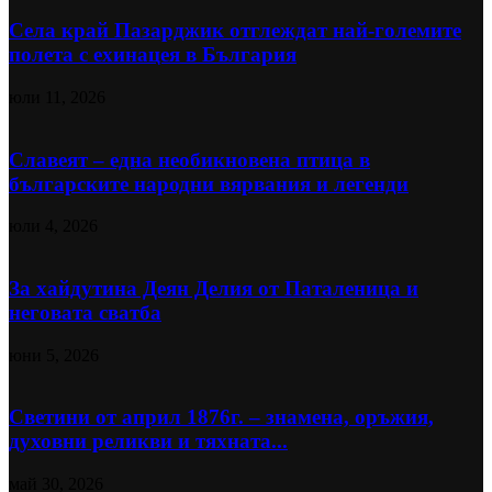
Села край Пазарджик отглеждат най-големите
полета с ехинацея в България
юли 11, 2026
Славеят – една необикновена птица в
българските народни вярвания и легенди
юли 4, 2026
За хайдутина Деян Делия от Паталеница и
неговата сватба
юни 5, 2026
Светини от април 1876г. – знамена, оръжия,
духовни реликви и тяхната...
май 30, 2026