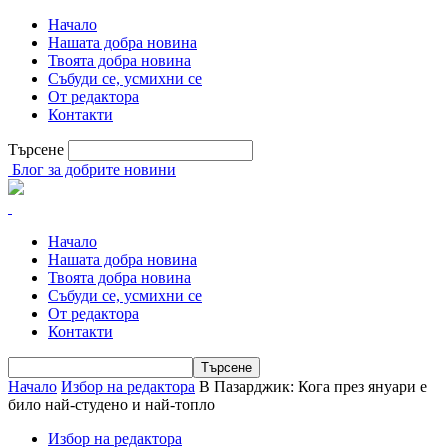
Начало
Нашата добра новина
Твоята добра новина
Събуди се, усмихни се
От редактора
Контакти
Търсене
Блог за добрите новини
Начало
Нашата добра новина
Твоята добра новина
Събуди се, усмихни се
От редактора
Контакти
Начало
Избор на редактора
В Пазарджик: Кога през януари е
било най-студено и най-топло
Избор на редактора