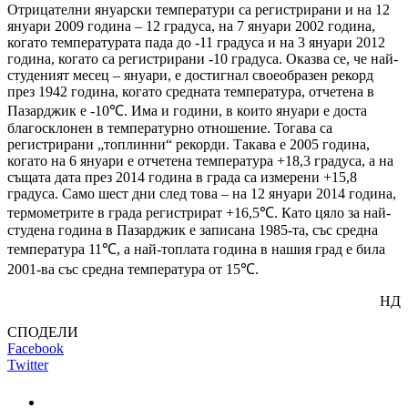
Отрицателни януарски температури са регистрирани и на 12
януари 2009 година – 12 градуса, на 7 януари 2002 година,
когато температурата пада до -11 градуса и на 3 януари 2012
година, когато са регистрирани -10 градуса. Оказва се, че най-
студеният месец – януари, е достигнал своеобразен рекорд
през 1942 година, когато средната температура, отчетена в
Пазарджик е -10℃. Има и години, в които януари е доста
благосклонен в температурно отношение. Тогава са
регистрирани „топлинни“ рекорди. Такава е 2005 година,
когато на 6 януари е отчетена температура +18,3 градуса, а на
същата дата през 2014 година в града са измерени +15,8
градуса. Само шест дни след това – на 12 януари 2014 година,
термометрите в града регистрират +16,5℃. Като цяло за най-
студена година в Пазарджик е записана 1985-та, със средна
температура 11℃, а най-топлата година в нашия град е била
2001-ва със средна температура от 15℃.
НД
СПОДЕЛИ
Facebook
Twitter