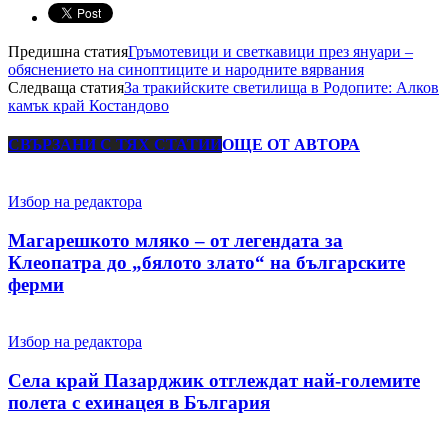
Предишна статия
Гръмотевици и светкавици през януари –
обяснението на синоптиците и народните вярвания
Следваща статия
За тракийските светилища в Родопите: Алков
камък край Костандово
СВЪРЗАНИ С ТЯХ СТАТИИ
ОЩЕ ОТ АВТОРА
Избор на редактора
Магарешкото мляко – от легендата за
Клеопатра до „бялото злато“ на българските
ферми
Избор на редактора
Села край Пазарджик отглеждат най-големите
полета с ехинацея в България