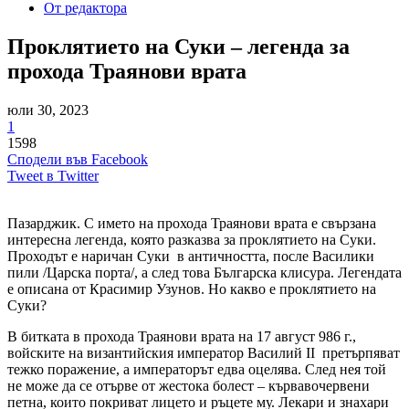
От редактора
Проклятието на Суки – легенда за
прохода Траянови врата
юли 30, 2023
1
1598
Сподели във Facebook
Tweet в Twitter
Пазарджик. С името на прохода Траянови врата е свързана
интересна легенда, която разказва за проклятието на Суки.
Проходът е наричан Суки в античността, после Василики
пили /Царска порта/, а след това Българска клисура. Легендата
е описана от Красимир Узунов. Но какво е проклятието на
Суки?
В битката в прохода Траянови врата на 17 август 986 г.,
войските на византийския император Василий II претърпяват
тежко поражение, а императорът едва оцелява. След нея той
не може да се отърве от жестока болест – кървавочервени
петна, които покриват лицето и ръцете му. Лекари и знахари