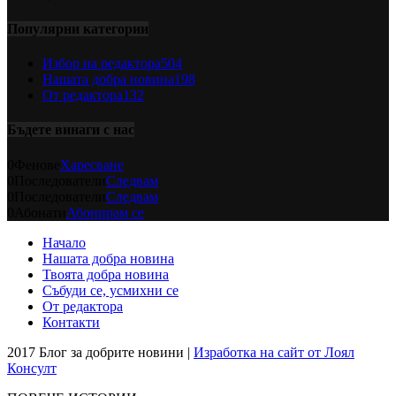
Популярни категории
Избор на редактора
504
Нашата добра новина
198
От редактора
132
Бъдете винаги с нас
0
Фенове
Харесване
0
Последователи
Следвам
0
Последователи
Следвам
0
Абонати
Абонирам се
Начало
Нашата добра новина
Твоята добра новина
Събуди се, усмихни се
От редактора
Контакти
2017 Блог за добрите новини |
Изработка на сайт от Лоял
Консулт