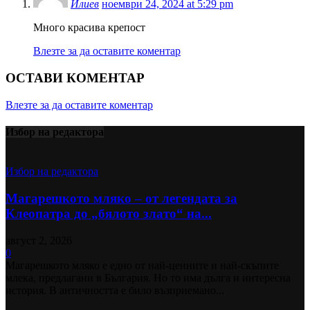
Илиев
ноември 24, 2024 at 5:29 pm
Много красива крепост
Влезте за да оставите коментар
ОСТАВИ КОМЕНТАР
Влезте за да оставите коментар
Избор на редактора
Избор на редактора
Магарешкото мляко – от легендата за
Клеопатра до „бялото злато“ на...
август 2, 2026
0
Магарешкото мляко е едно от най-ценните и най-скъпите
млека, предлагани в България. Но то има дълга и интересна
история. В античността е било възприемано...