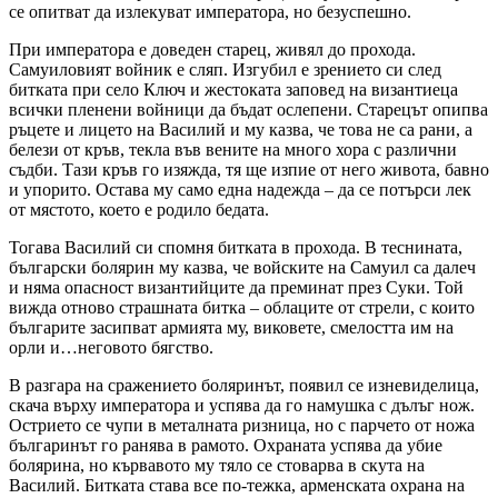
се опитват да излекуват императора, но безуспешно.
При императора е доведен старец, живял до прохода.
Самуиловият войник е сляп. Изгубил е зрението си след
битката при село Ключ и жестоката заповед на византиеца
всички пленени войници да бъдат ослепени. Старецът опипва
ръцете и лицето на Василий и му казва, че това не са рани, а
белези от кръв, текла във вените на много хора с различни
съдби. Тази кръв го изяжда, тя ще изпие от него живота, бавно
и упорито. Остава му само една надежда – да се потърси лек
от мястото, което е родило бедата.
Тогава Василий си спомня битката в прохода. В теснината,
български болярин му казва, че войските на Самуил са далеч
и няма опасност византийците да преминат през Суки. Той
вижда отново страшната битка – облаците от стрели, с които
българите засипват армията му, виковете, смелостта им на
орли и…неговото бягство.
В разгара на сражението боляринът, появил се изневиделица,
скача върху императора и успява да го намушка с дълъг нож.
Острието се чупи в металната ризница, но с парчето от ножа
българинът го ранява в рамото. Охраната успява да убие
болярина, но кървавото му тяло се стоварва в скута на
Василий. Битката става все по-тежка, арменската охрана на