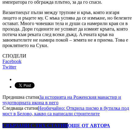
императора го обгражда плътно, за да го спаси.
Византиецът пълзи между трупове и кръв, която изгаря
лицето и ръцете му. С мъка успява да се измъкне, но белезите
остават. Много човешки тела и души са намерили края си в
прохода. Дори годините не успяват да измият кръвта, която
потича към реката след всеки дъжд. Алчната кръв на
завоевателите не намира покой – земята не я приема. Това е
проклятието на Суки.
СПОДЕЛИ
Facebook
Twitter
Предишна статия
За историята на Роженския манастир и
чудотворната икона в него
Следваща статия
Необичайно: Откриха писмо в бутилка под
мост в Белово, какво са написали строителите
СВЪРЗАНИ С ТЯХ СТАТИИ
ОЩЕ ОТ АВТОРА