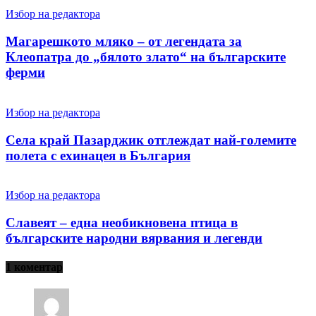
Избор на редактора
Магарешкото мляко – от легендата за
Клеопатра до „бялото злато“ на българските
ферми
Избор на редактора
Села край Пазарджик отглеждат най-големите
полета с ехинацея в България
Избор на редактора
Славеят – една необикновена птица в
българските народни вярвания и легенди
1 коментар