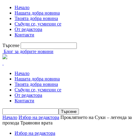
Начало
Нашата добра новина
Твоята добра новина
Събуди се, усмихни се
От редактора
Контакти
Търсене
Блог за добрите новини
Начало
Нашата добра новина
Твоята добра новина
Събуди се, усмихни се
От редактора
Контакти
Начало
Избор на редактора
Проклятието на Суки – легенда за
прохода Траянови врата
Избор на редактора