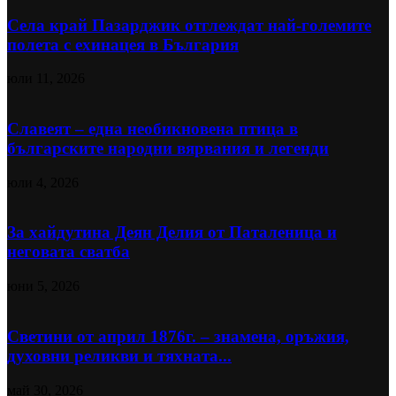
Села край Пазарджик отглеждат най-големите
полета с ехинацея в България
юли 11, 2026
Славеят – една необикновена птица в
българските народни вярвания и легенди
юли 4, 2026
За хайдутина Деян Делия от Паталеница и
неговата сватба
юни 5, 2026
Светини от април 1876г. – знамена, оръжия,
духовни реликви и тяхната...
май 30, 2026