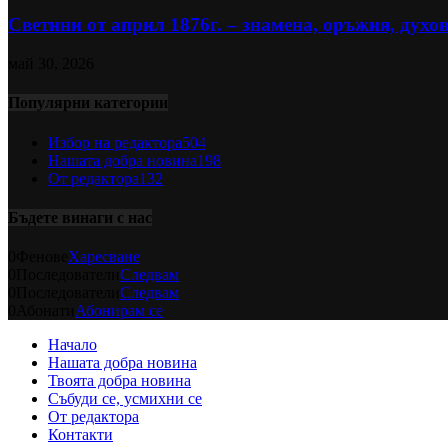
Светини от април 1876г. – знамена, оръжия, духов
май 30, 2026
Популярни категории
Избор на редактора
504
Нашата добра новина
198
От редактора
132
Бъдете винаги с нас
0
Фенове
Харесване
0
Последователи
Следвам
0
Последователи
Следвам
0
Абонати
Абонирам се
Начало
Нашата добра новина
Твоята добра новина
Събуди се, усмихни се
От редактора
Контакти