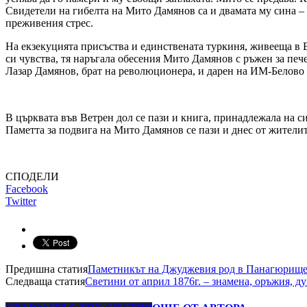
Свидетели на гибелта на Мито Дамянов са и двамата му сина – 
преживения стрес.
На екзекуцията присъства и единствената туркиня, живееща в Е
си чувства, тя наръгала обесения Мито Дамянов с ръжен за печ
Лазар Дамянов, брат на революционера, и дарен на ИМ-Белово
В църквата във Ветрен дол се пази и книга, принадлежала на си
Паметта за подвига на Мито Дамянов се пази и днес от жителите
СПОДЕЛИ
Facebook
Twitter
Предишна статия
Паметникът на Джуджевия род в Панагюрище: С
Следваща статия
Светини от април 1876г. – знамена, оръжия, д