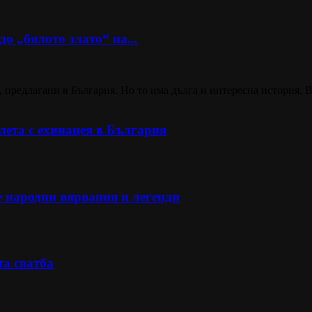
о „бялото злато“ на...
 предлагани в България. Но то има дълга и интересна история. В
ета с ехинацея в България
е народни вярвания и легенди
та сватба