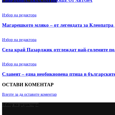
СВЪРЗАНИ С ТЯХ СТАТИИ
ОЩЕ ОТ АВТОРА
Избор на редактора
Магарешкото мляко – от легендата за Клеопатра 
Избор на редактора
Села край Пазарджик отглеждат най-големите пол
Избор на редактора
Славеят – една необикновена птица в българскит
ОСТАВИ КОМЕНТАР
Влезте за да оставите коментар
Избор на редактора