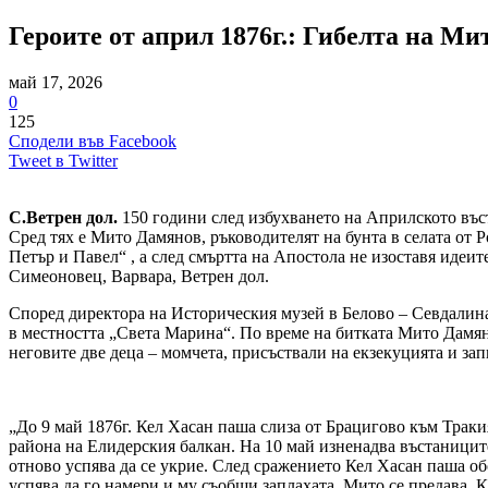
Героите от април 1876г.: Гибелта на Ми
май 17, 2026
0
125
Сподели във Facebook
Tweet в Twitter
С.Ветрен дол.
150 години след избухването на Априлското въста
Сред тях е Мито Дамянов, ръководителят на бунта в селата от Р
Петър и Павел“ , а след смъртта на Апостола не изоставя идеите
Симеоновец, Варвара, Ветрен дол.
Според директора на Историческия музей в Белово – Севдалина 
в местността „Света Марина“. По време на битката Мито Дамянов
неговите две деца – момчета, присъствали на екзекуцията и з
„До 9 май 1876г. Кел Хасан паша слиза от Брацигово към Траки
района на Елидерския балкан. На 10 май изненадва въстаниците
отново успява да се укрие. След сражението Кел Хасан паша об
успява да го намери и му съобщи заплахата. Мито се предава. К