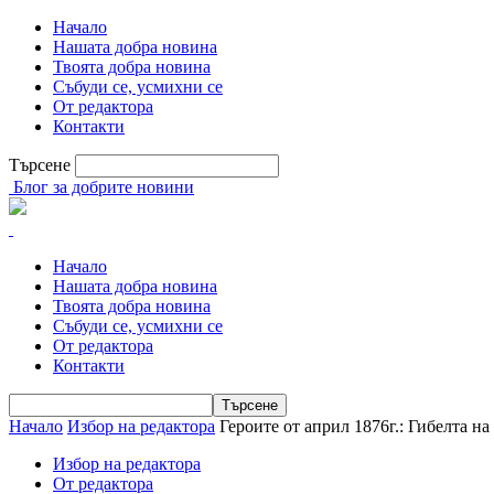
Начало
Нашата добра новина
Твоята добра новина
Събуди се, усмихни се
От редактора
Контакти
Търсене
Блог за добрите новини
Начало
Нашата добра новина
Твоята добра новина
Събуди се, усмихни се
От редактора
Контакти
Начало
Избор на редактора
Героите от април 1876г.: Гибелта на
Избор на редактора
От редактора