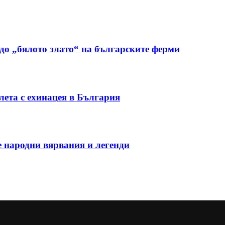
до „бялото злато“ на българските ферми
ета с ехинацея в България
е народни вярвания и легенди