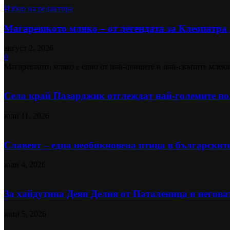
Избор на редактора
Магарешкото мляко – от легендата за Клеопатра д
август 2, 2026
0
Магарешкото мляко е едно от най-ценните и най-скъпите млека,
Села край Пазарджик отглеждат най-големите пол
юли 11, 2026
Славеят – една необикновена птица в българскит
юли 4, 2026
За хайдутина Деян Делия от Паталеница и негова
юни 5, 2026