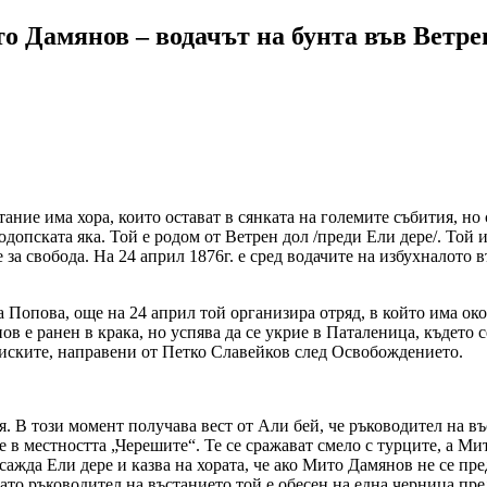
то Дамянов – водачът на бунта във Ветре
ние има хора, които остават в сянката на големите събития, но 
одопската яка. Той е родом от Ветрен дол /преди Ели дере/. Той 
 за свобода. На 24 април 1876г. е сред водачите на избухналото 
Попова, още на 24 април той организира отряд, в който има око
 е ранен в крака, но успява да се укрие в Паталеница, където с
аписките, направени от Петко Славейков след Освобождението.
я. В този момент получава вест от Али бей, че ръководител на в
 в местността „Черешите“. Те се сражават смело с турците, а Ми
сажда Ели дере и казва на хората, че ако Мито Дамянов не се пре
ато ръководител на въстанието той е обесен на една черница пре