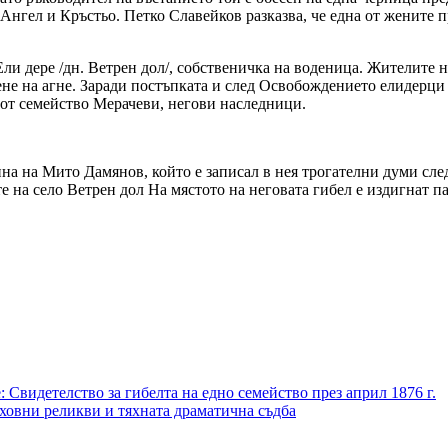
Ангел и Кръстьо. Петко Славейков разказва, че една от жените п
ли дере /дн. Ветрен дол/, собственичка на воденица. Жителите н
ене на агне. Заради постъпката и след Освобождението елидерци 
 от семейство Мерачеви, негови наследници.
на на Мито Дамянов, който е записал в нея трогателни думи след
 на село Ветрен дол На мястото на неговата гибел е издигнат па
видетелство за гибелта на едно семейство през април 1876 г.
уховни реликви и тяхната драматична съдба