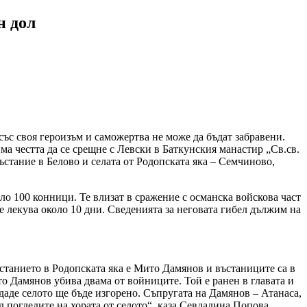
н дол
със своя героизъм и саможертва не може да бъдат забравени.
има честта да се срещне с Левски в Баткунския манастир „Св.св.
въстание в Белово и селата от Родопската яка – Семчиново,
ло 100 конници. Те влизат в сражение с османска войскова част
е лекува около 10 дни. Сведенията за неговата гибел дължим на
ъстанието в Родопската яка е Мито Дамянов и въстаниците са в
то Дамянов убива двама от войниците. Той е ранен в главата и
даде селото ще бъде изгорено. Съпругата на Дамянов – Атанаса,
д погледите на хората от селото“, каза Севдалина Попова.