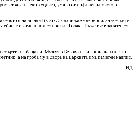
рисъствала на екзекуцията, умира от инфаркт на място от
а селото я наричали Булата. За да покаже верноподаническите
я убиват с камъни в местността „Голак“. Ръженът е запазен от
 смъртта на баща си. Музеят в Белово пази копие на книгата.
метник, а на гроба му в двора на църквата има паметен надпис.
НД